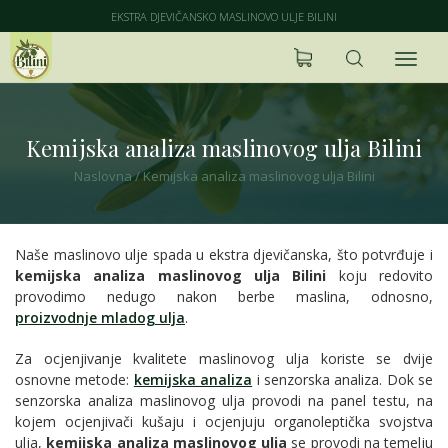
EKSTRA DJEVIČANSKO MASLINOVO ULJE BILINI
Kemijska analiza maslinovog ulja Bilini
Naslovna
/
Kemijska analiza maslinovog ulja Bilini
Naše maslinovo ulje spada u ekstra djevičanska, što potvrđuje i
kemijska analiza maslinovog ulja Bilini
koju redovito
provodimo nedugo nakon berbe maslina, odnosno,
proizvodnje mladog ulja
.
Za ocjenjivanje kvalitete maslinovog ulja koriste se dvije
osnovne metode:
kemijska analiza
i senzorska analiza. Dok se
senzorska analiza maslinovog ulja provodi na panel testu, na
kojem ocjenjivači kušaju i ocjenjuju organoleptička svojstva
ulja,
kemijska analiza maslinovog ulja
se provodi na temelju