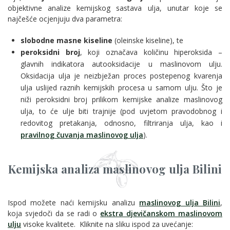
objektivne analize kemijskog sastava ulja, unutar koje se
najčešće ocjenjuju dva parametra:
slobodne masne kiseline
(oleinske kiseline), te
peroksidni broj
,
koji označava količinu hiperoksida –
glavnih indikatora autooksidacije u maslinovom ulju.
Oksidacija ulja je neizbježan proces postepenog kvarenja
ulja uslijed raznih kemijskih procesa u samom ulju. Što je
niži peroksidni broj prilikom kemijske analize maslinovog
ulja, to će ulje biti trajnije (pod uvjetom pravodobnog i
redovitog pretakanja, odnosno, filtriranja ulja, kao i
pravilnog čuvanja maslinovog ulja
).
Kemijska analiza maslinovog ulja Bilini
Ispod možete naći kemijsku analizu
maslinovog ulja Bilini
,
koja svjedoči da se radi o
ekstra djevičanskom maslinovom
ulju
visoke kvalitete. Kliknite na sliku ispod za uvećanje: