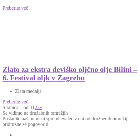
Preberite več
Zlato za ekstra deviško oljčno olje Bilini –
6. Festival oljk v Zagrebu
Zlata medalja
Preberite več
Stranica 1 od 3
1
2
3
»
Se vidimo na družabnih omrežjih
Postanite naš ponosni spremljevalec v eni od družbenih omrežij,
pridružite se pogovoru!