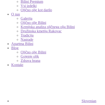
Bilini Premium
Vsi izdelki
Oljčno olje kot darilo
O nas
Galerija
Oljčno olje Bilini
Kemijska analiza oljčnega olja Bilini
Družinska kmetija Rakovac
Tradicija
Nagrade
Apartma Bilini
Blog
Oljčno olje Bilini
Gojenje oljk
Zdrava hrana
Kontakt
Slovenian