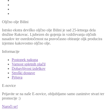
Oljčno olje Bilini
Istrsko ekstra deviško oljčno olje Bilini je sad 25-letnega dela
družine Rakovac. Ljubezen do gojenja in vzdrževanja oljčnih
nasadov ter osredotočenost na pravočasno obiranje oljk producira
izjemno kakovostno oljčno olje.
Informacije
Postopek nakupa
Varnost spletnih plačil
Dobavljivost izdelkov
Stroški dostave
Prijava
E-novice
Prijavite se na naše E-novice, obljubljamo samo zanimive stvari ter
promocije :)
Naroči se!