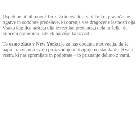
Uspeh ne bi bil mogoč brez skrbnega dela v oljčniku, pravočasne
trgatve in sodobne predelave, ki ohranja vse dragocene lastnosti olja.
Vsaka kapljica našega olja je rezultat predanega dela in želje, da
kupcem ponudimo izdelek najvišje kakovosti.
To
osmo zlato v New Yorku
je za nas dodatna motivacija, da še
naprej razvijamo svojo proizvodnjo in dvigujemo standarde. Hvala
vsem, ki nas spremljate in podpirate – to priznanje delimo z vami.