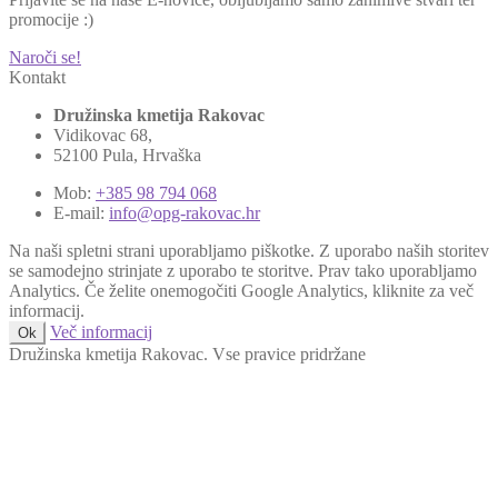
promocije :)
Naroči se!
Kontakt
Družinska kmetija Rakovac
Vidikovac 68,
52100 Pula, Hrvaška
Mob:
+385 98 794 068
E-mail:
info@opg-rakovac.hr
Na naši spletni strani uporabljamo piškotke. Z uporabo naših storitev
se samodejno strinjate z uporabo te storitve. Prav tako uporabljamo
Analytics. Če želite onemogočiti Google Analytics, kliknite za več
informacij.
Več informacij
Ok
Družinska kmetija Rakovac. Vse pravice pridržane