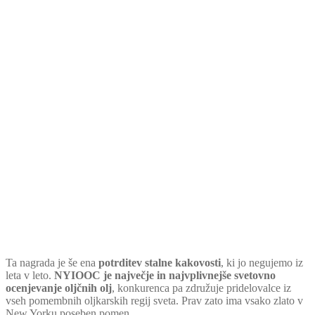
Ta nagrada je še ena
potrditev stalne kakovosti
, ki jo negujemo iz
leta v leto.
NYIOOC je največje in najvplivnejše svetovno
ocenjevanje oljčnih olj
, konkurenca pa združuje pridelovalce iz
vseh pomembnih oljkarskih regij sveta. Prav zato ima vsako zlato v
New Yorku poseben pomen.