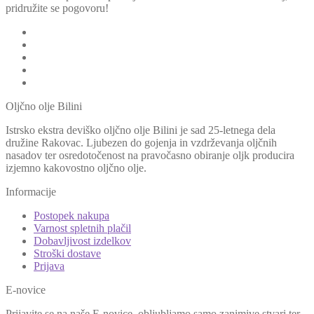
pridružite se pogovoru!
Oljčno olje Bilini
Istrsko ekstra deviško oljčno olje Bilini je sad 25-letnega dela
družine Rakovac. Ljubezen do gojenja in vzdrževanja oljčnih
nasadov ter osredotočenost na pravočasno obiranje oljk producira
izjemno kakovostno oljčno olje.
Informacije
Postopek nakupa
Varnost spletnih plačil
Dobavljivost izdelkov
Stroški dostave
Prijava
E-novice
Prijavite se na naše E-novice, obljubljamo samo zanimive stvari ter