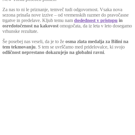
Za nas to ni le priznanje, temveč tudi odgovornost. Vsaka nova
sezona prinaša nove izzive – od vremenskih razmer do pravočasne
trgatve in predelave. Kljub temu nam
doslednost v pristopu
in
osredotočenost na kakovost
omogočata, da iz leta v leto dosegamo
vrhunske rezultate.
Še posebej nas veseli, da je to že
osma zlata medalja za Bilini na
tem tekmovanju
. S tem se uvrščamo med pridelovalce, ki svojo
odličnost neprestano dokazujejo na globalni ravni
.