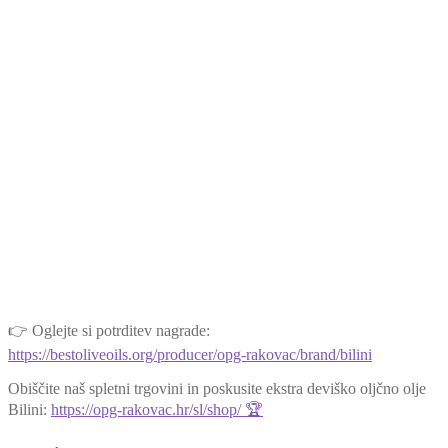
👉 Oglejte si potrditev nagrade:
https://bestoliveoils.org/producer/opg-rakovac/brand/bilini
Obiščite naš spletni trgovini in poskusite ekstra deviško oljčno olje
Bilini:
https://opg-rakovac.hr/sl/shop/ 🏆