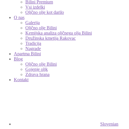
Bilini Premium
Vsi izdelki
Oljčno olje kot darilo
O nas
Galerija
Oljčno olje Bilini
Kemijska analiza oljčnega olja Bilini
Družinska kmetija Rakovac
Tradicija
Nagrade
Apartma Bilini
Blog
Oljčno olje Bilini
Gojenje oljk
Zdrava hrana
Kontakt
Slovenian