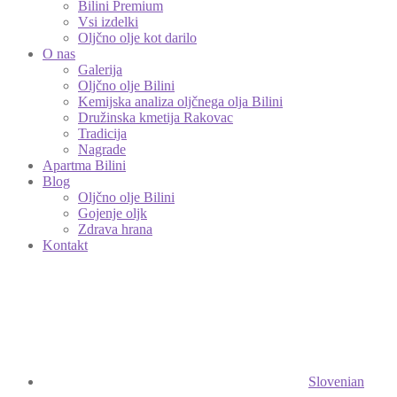
Bilini Premium
Vsi izdelki
Oljčno olje kot darilo
O nas
Galerija
Oljčno olje Bilini
Kemijska analiza oljčnega olja Bilini
Družinska kmetija Rakovac
Tradicija
Nagrade
Apartma Bilini
Blog
Oljčno olje Bilini
Gojenje oljk
Zdrava hrana
Kontakt
Slovenian