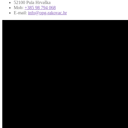
52100 Pula Hrvaška
Mob:
+385 98 794 068
E-mail:
info@opg-rakovac.hr