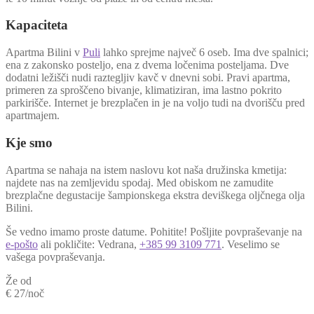
Kapaciteta
Apartma Bilini v
Puli
lahko sprejme največ 6 oseb. Ima dve spalnici;
ena z zakonsko posteljo, ena z dvema ločenima posteljama. Dve
dodatni ležišči nudi raztegljiv kavč v dnevni sobi. Pravi apartma,
primeren za sproščeno bivanje, klimatiziran, ima lastno pokrito
parkirišče. Internet je brezplačen in je na voljo tudi na dvorišču pred
apartmajem.
Kje smo
Apartma se nahaja na istem naslovu kot naša družinska kmetija:
najdete nas na zemljevidu spodaj. Med obiskom ne zamudite
brezplačne degustacije šampionskega ekstra deviškega oljčnega olja
Bilini.
Še vedno imamo proste datume. Pohitite! Pošljite povpraševanje na
e-pošto
ali pokličite: Vedrana,
+385 99 3109 771
. Veselimo se
vašega povpraševanja.
Že od
€ 27/noč