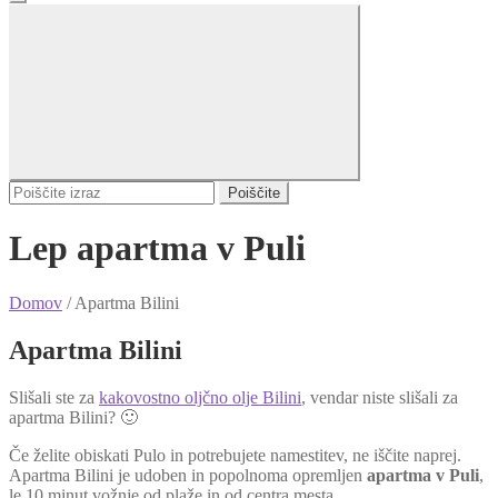
Poiščite
Lep apartma v Puli
Domov
/
Apartma Bilini
Apartma Bilini
Slišali ste za
kakovostno oljčno olje Bilini
, vendar niste slišali za
apartma Bilini? 🙂
Če želite obiskati Pulo in potrebujete namestitev, ne iščite naprej.
Apartma Bilini je udoben in popolnoma opremljen
apartma v Puli
,
le 10 minut vožnje od plaže in od centra mesta.