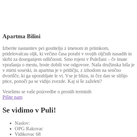
Apartma Bilini
Izberite nastanitev pei gostitelju z imenom in priimkom,
pridelovalcau oljk, ki večino časa porabi v svojih oljčnih nasadih in
skrbi za doseganjem odličnosti. Smo rojeni v Puležani – če imate
vprašanja o mestu, boste dobili vse odgovore. Naša družinska hiša je
v mirni soseski, in apartma je v pritličju, z izhodom na senčno
dvorišče, ki ga uporabljate le vi. Vse je blizu, in čez dan se slišijo
ptice, ponoči pa se vidijo zvezde. Kaj si še zaželeti?
Veselimo se vaše poizvedbe o prostih terminih
Pišite nam
Se vidimo v Puli!
Naslov:
OPG Rakovac
Vidikovac 68