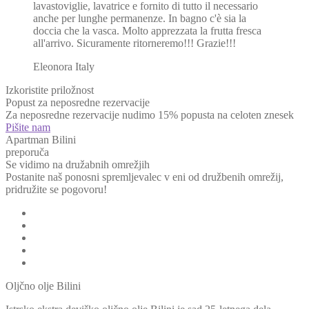
lavastoviglie, lavatrice e fornito di tutto il necessario
anche per lunghe permanenze. In bagno c'è sia la
doccia che la vasca. Molto apprezzata la frutta fresca
all'arrivo. Sicuramente ritorneremo!!! Grazie!!!
Eleonora
Italy
Izkoristite priložnost
Popust za neposredne rezervacije
Za neposredne rezervacije nudimo 15% popusta na celoten znesek
Pišite nam
Apartman Bilini
preporuča
Se vidimo na družabnih omrežjih
Postanite naš ponosni spremljevalec v eni od družbenih omrežij,
pridružite se pogovoru!
Oljčno olje Bilini