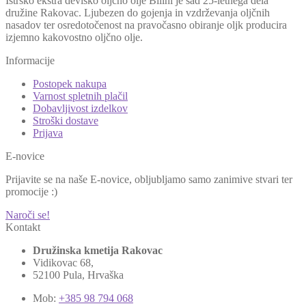
Istrsko ekstra deviško oljčno olje Bilini je sad 25-letnega dela
družine Rakovac. Ljubezen do gojenja in vzdrževanja oljčnih
nasadov ter osredotočenost na pravočasno obiranje oljk producira
izjemno kakovostno oljčno olje.
Informacije
Postopek nakupa
Varnost spletnih plačil
Dobavljivost izdelkov
Stroški dostave
Prijava
E-novice
Prijavite se na naše E-novice, obljubljamo samo zanimive stvari ter
promocije :)
Naroči se!
Kontakt
Družinska kmetija Rakovac
Vidikovac 68,
52100 Pula, Hrvaška
Mob:
+385 98 794 068