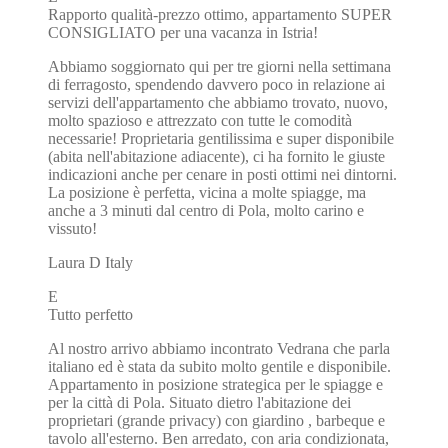
Rapporto qualità-prezzo ottimo, appartamento SUPER
CONSIGLIATO per una vacanza in Istria!
Abbiamo soggiornato qui per tre giorni nella settimana
di ferragosto, spendendo davvero poco in relazione ai
servizi dell'appartamento che abbiamo trovato, nuovo,
molto spazioso e attrezzato con tutte le comodità
necessarie! Proprietaria gentilissima e super disponibile
(abita nell'abitazione adiacente), ci ha fornito le giuste
indicazioni anche per cenare in posti ottimi nei dintorni.
La posizione è perfetta, vicina a molte spiagge, ma
anche a 3 minuti dal centro di Pola, molto carino e
vissuto!
Laura D
Italy
E
Tutto perfetto
Al nostro arrivo abbiamo incontrato Vedrana che parla
italiano ed è stata da subito molto gentile e disponibile.
Appartamento in posizione strategica per le spiagge e
per la città di Pola. Situato dietro l'abitazione dei
proprietari (grande privacy) con giardino , barbeque e
tavolo all'esterno. Ben arredato, con aria condizionata,