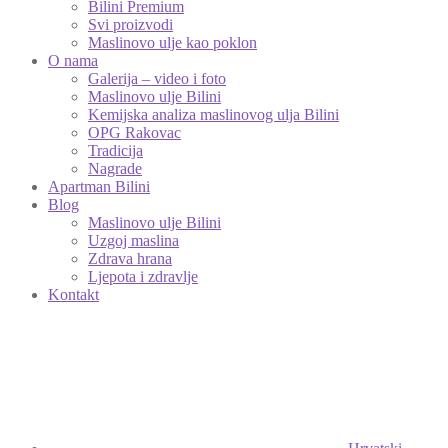
Bilini Premium
Svi proizvodi
Maslinovo ulje kao poklon
O nama
Galerija – video i foto
Maslinovo ulje Bilini
Kemijska analiza maslinovog ulja Bilini
OPG Rakovac
Tradicija
Nagrade
Apartman Bilini
Blog
Maslinovo ulje Bilini
Uzgoj maslina
Zdrava hrana
Ljepota i zdravlje
Kontakt