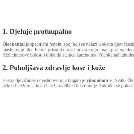
1. Djeluje protuupalno
Oleokantal
je specifični fenolni spoj koji se nalazi u ekstra djeviča
maslinovog ulja. Fenoli prisutni u maslinovom ulju imaju protuupalna 
Alzheimerove bolesti i ubijanju stanica karcinoma. Oleokantal takođe
2. Poboljšava zdravlje kose i kože
Ekstra djevičansko maslinovo ulje bogato je
vitaminom E
. Svaka žli
očima i kožom, a kosu i kožu uvelike čini zdravije. Također se pokazal