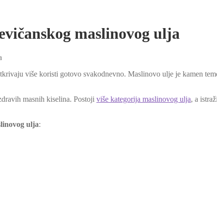
jevičanskog maslinovog ulja
a
 otkrivaju više koristi gotovo svakodnevno. Maslinovo ulje je kamen t
zdravih masnih kiselina. Postoji
više kategorija maslinovog ulja
, a istr
linovog ulja
: