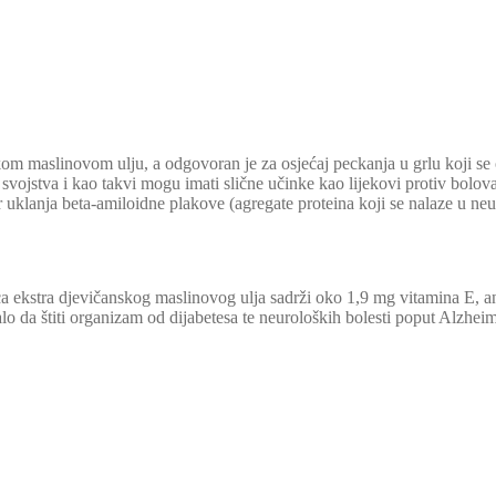
nskom maslinovom ulju, a odgovoran je za osjećaj peckanja u grlu koji s
svojstva i kao takvi mogu imati slične učinke kao lijekovi protiv bolo
r uklanja beta-amiloidne plakove (agregate proteina koji se nalaze u n
ca ekstra djevičanskog maslinovog ulja sadrži oko 1,9 mg vitamina E, ant
o da štiti organizam od dijabetesa te neuroloških bolesti poput Alzheim