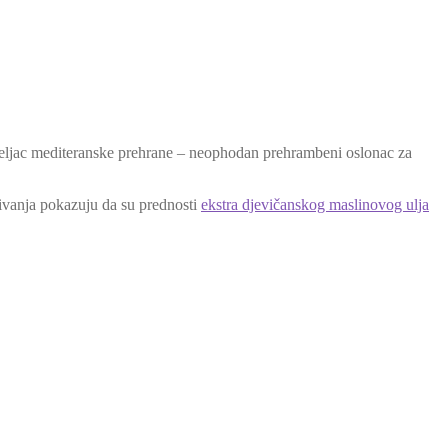
emeljac mediteranske prehrane – neophodan prehrambeni oslonac za
aživanja pokazuju da su prednosti
ekstra djevičanskog maslinovog ulja