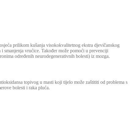
e osjeća prilikom kušanja visokokvalitetnog ekstra djevičanskog
va i smanjenja vrućice. Također može pomoći u prevenciji
euronima određenih neurodegenerativnih bolesti) iz mozga.
ioksidansa topivog u masti koji tijelo može zaštititi od problema s
erove bolesti i raka pluća.