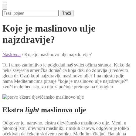
Traži
Koje je maslinovo ulje
najzdravije?
Naslovna
/
Koje je maslinovo ulje najzdravije?
Tu i tamo zanimljivo je pogledati naš svijet očima stranca. Kako da
neka savjesna američka domaćica koja drži do zdravlja (i redovito
gleda dr. Oza) kupi najzdravije maslinovo ulje? I na mjestu gdje
nama Mediterancima pitanje “koje je maslinovo ulje najzdravije?”
zvuči malo bedasto, za nju započinje pretraga na Googleu.
Ekstra
light
maslinovo ulje
Odgovor je, naravno, ekstra djevičansko maslinovo ulje. Meni, u
pitomoj Istri, drevnom masliniku rimskih careva, odgovor je toliko
očekivan da čekam skrivenu zamku. Međutim, čitajući članak na