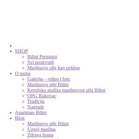
SHOP
Bilini Premium
Svi proizvodi
Maslinovo ulje kao poklon
O nama
Galerija – video i foto
Maslinovo ulje Bilini
Kemijska analiza maslinovog ulja Bilini
OPG Rakovac
Tradicija
Nagrade
Apartman Bilini
Blog
Maslinovo ulje Bilini
Uzgoj maslina
Zdrava hrana