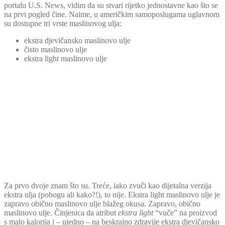
portalu U.S. News, vidim da su stvari rijetko jednostavne kao što se
na prvi pogled čine. Naime, u američkim samoposlugama uglavnom
su dostupne tri vrste maslinovog ulja:
ekstra djevičansko maslinovo ulje
čisto maslinovo ulje
ekstra light maslinovo ulje
Za prvo dvoje znam što su. Treće, iako zvuči kao dijetalna verzija
ekstra ulja (pobogu ali kako?!), to nije. Ekstra light maslinovo ulje je
zapravo obično maslinovo ulje blažeg okusa. Zapravo, obično
maslinovo ulje. Činjenica da atribut
ekstra light
“vuče” na proizvod
s malo kalorija i – ujedno – na beskrajno zdravije ekstra djevičansko