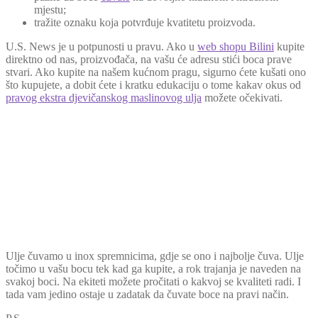
mjestu;
tražite oznaku koja potvrđuje kvatitetu proizvoda.
U.S. News je u potpunosti u pravu. Ako u
web shopu Bilini
kupite
direktno od nas, proizvođača, na vašu će adresu stići boca prave
stvari. Ako kupite na našem kućnom pragu, sigurno ćete kušati ono
što kupujete, a dobit ćete i kratku edukaciju o tome kakav okus od
pravog ekstra djevičanskog maslinovog ulja
možete očekivati.
Ulje čuvamo u inox spremnicima, gdje se ono i najbolje čuva. Ulje
točimo u vašu bocu tek kad ga kupite, a rok trajanja je naveden na
svakoj boci. Na ekiteti možete pročitati o kakvoj se kvaliteti radi. I
tada vam jedino ostaje u zadatak da čuvate boce na pravi način.