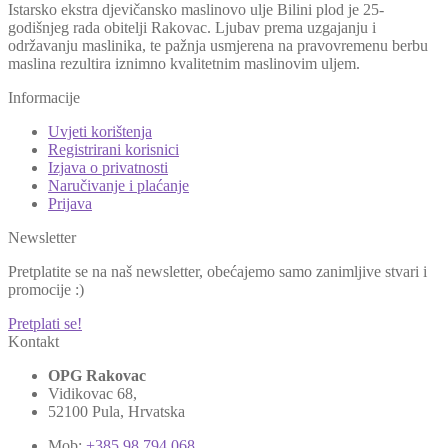
Istarsko ekstra djevičansko maslinovo ulje Bilini plod je 25-
godišnjeg rada obitelji Rakovac. Ljubav prema uzgajanju i
održavanju maslinika, te pažnja usmjerena na pravovremenu berbu
maslina rezultira iznimno kvalitetnim maslinovim uljem.
Informacije
Uvjeti korištenja
Registrirani korisnici
Izjava o privatnosti
Naručivanje i plaćanje
Prijava
Newsletter
Pretplatite se na naš newsletter, obećajemo samo zanimljive stvari i
promocije :)
Pretplati se!
Kontakt
OPG Rakovac
Vidikovac 68,
52100 Pula, Hrvatska
Mob:
+385 98 794 068