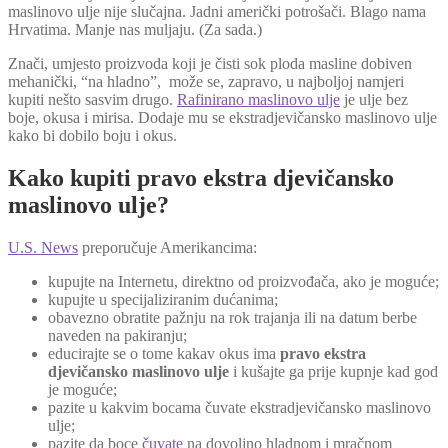
maslinovo ulje nije slučajna. Jadni američki potrošači. Blago nama
Hrvatima. Manje nas muljaju. (Za sada.)
Znači, umjesto proizvoda koji je čisti sok ploda masline dobiven
mehanički, “na hladno”, može se, zapravo, u najboljoj namjeri
kupiti nešto sasvim drugo.
Rafinirano maslinovo ulje
je ulje bez
boje, okusa i mirisa. Dodaje mu se ekstradjevičansko maslinovo ulje
kako bi dobilo boju i okus.
Kako kupiti pravo ekstra djevičansko
maslinovo ulje?
U.S. News
preporučuje Amerikancima:
kupujte na Internetu, direktno od proizvođača, ako je moguće;
kupujte u specijaliziranim dućanima;
obavezno obratite pažnju na rok trajanja ili na datum berbe
naveden na pakiranju;
educirajte se o tome kakav okus ima
pravo ekstra
djevičansko maslinovo ulje
i kušajte ga prije kupnje kad god
je moguće;
pazite u kakvim bocama čuvate ekstradjevičansko maslinovo
ulje;
pazite da boce
čuvate
na dovoljno hladnom i mračnom