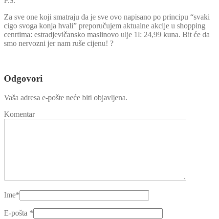
P.S.
Za sve one koji smatraju da je sve ovo napisano po principu “svaki
cigo svoga konja hvali” preporučujem aktualne akcije u shopping
cenrtima: estradjevičansko maslinovo ulje 1l: 24,99 kuna. Bit će da
smo nervozni jer nam ruše cijenu! ?
Odgovori
Vaša adresa e-pošte neće biti objavljena.
Komentar
Ime
*
E-pošta
*