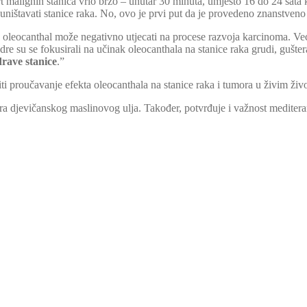
mrt malignih stanica vrlo brzo – unutar 30 minuta, umjesto 16 do 24 sata 
 uništavati stanice raka. No, ovo je prvi put da je provedeno znanstveno
a oleocanthal može negativno utjecati na procese razvoja karcinoma. Ve
dre su se fokusirali na učinak oleocanthala na stanice raka grudi, gušt
drave stanice
.”
viti proučavanje efekta oleocanthala na stanice raka i tumora u živim živ
stra djevičanskog maslinovog ulja. Također, potvrđuje i važnost medite