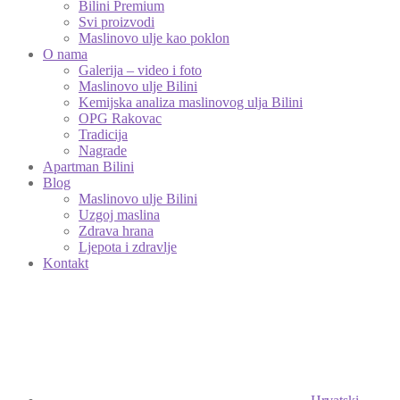
Bilini Premium
Svi proizvodi
Maslinovo ulje kao poklon
O nama
Galerija – video i foto
Maslinovo ulje Bilini
Kemijska analiza maslinovog ulja Bilini
OPG Rakovac
Tradicija
Nagrade
Apartman Bilini
Blog
Maslinovo ulje Bilini
Uzgoj maslina
Zdrava hrana
Ljepota i zdravlje
Kontakt