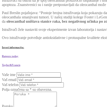
Istraživači su otkrili da je spoj oleocanthal prouzročio raspadanje i s
apoptoza. Znanstvenici su i ranije pretpostavljali da oleocanthal može
Paul Breslin pojašnjava: “Postoje brojna istraživanja koja pokazuju d
oleocanthala smanjivani tumori. U našoj studiji kolege Foster i LeGen
da
oleocanthal uništava stanice raka, bez negativnog učinka po z
Istraživači žele nastaviti svoje eksperimente izvan laboratorija i nasta
Ovo istraživanje potvrđuje antioksidativne i protuupalne kvalitete ek
Izvori informacija:
Rutgers today
Taylor&Francis
Vaše ime
Vaš email
Vaš telefon
Polja označena sa * su obavezna.
Poruka