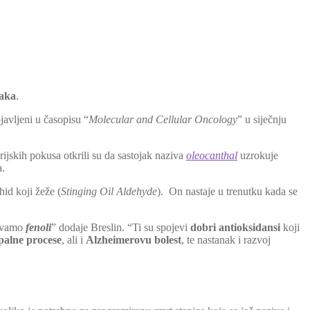
raka
.
javljeni u časopisu “
Molecular and Cellular Oncology
” u siječnju
rijskih pokusa otkrili su da sastojak naziva
oleocanthal
uzrokuje
a.
id koji žeže (
Stinging Oil Aldehyde
). On nastaje u trenutku kada se
zivamo
fenoli
” dodaje Breslin. “Ti su spojevi
dobri antioksidansi
koji
palne procese
, ali i
Alzheimerovu bolest
, te nastanak i razvoj