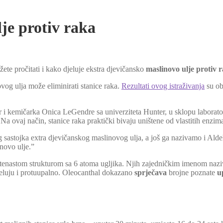
je protiv raka
te pročitati i kako djeluje ekstra djevičansko
maslinovo ulje protiv 
vog ulja može eliminirati stanice raka.
Rezultati ovog istraživanja
su ob
er i kemičarka Onica LeGendre sa univerziteta Hunter, u sklopu laborato
 Na ovaj način, stanice raka praktički bivaju uništene od vlastitih enzim
 sastojka extra djevičanskog maslinovog ulja, a još ga nazivamo i Aldeh
inovo ulje.”
rstenastom strukturom sa 6 atoma ugljika. Njih zajedničkim imenom na
djeluju i protuupalno. Oleocanthal dokazano
sprječava
brojne poznate
u