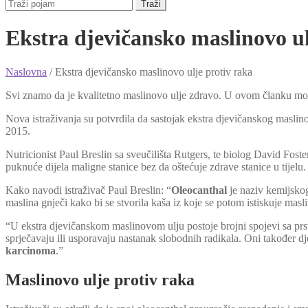
Traži
Ekstra djevičansko maslinovo ul
Naslovna
/
Ekstra djevičansko maslinovo ulje protiv raka
Svi znamo da je kvalitetno maslinovo ulje zdravo. U ovom članku može
Nova istraživanja su potvrdila da sastojak ekstra djevičanskog maslino
2015.
Nutricionist Paul Breslin sa sveučilišta Rutgers, te biolog David Fost
puknuće dijela maligne stanice bez da oštećuje zdrave stanice u tijelu.
Kako navodi istraživač Paul Breslin: “
Oleocanthal
je naziv kemijskog
maslina gnječi kako bi se stvorila kaša iz koje se potom istiskuje masl
“U ekstra djevičanskom maslinovom ulju postoje brojni spojevi sa p
sprječavaju ili usporavaju nastanak slobodnih radikala. Oni također 
karcinoma
.”
Maslinovo ulje protiv raka