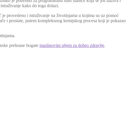
koliko je potrebno za programiranu smrt stanice koja se još naziva i
 istraživanje kako do toga dolazi.
ć je provedeno i istraživanje na životinjama u kojima su uz pomoć
erače i prostate, putem kompleksnog kemijskog procesa koji je pokazao
otinjama.
ranske prehrane bogate
maslinovim uljem za dobro zdravlje
.