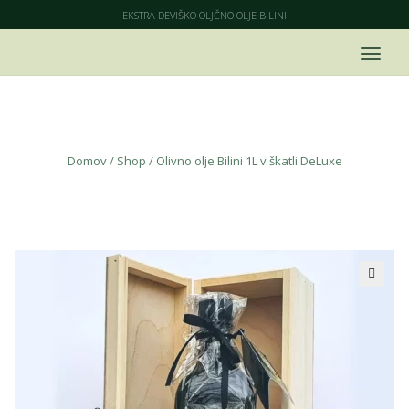
EKSTRA DEVIŠKO OLJČNO OLJE BILINI
Shop
Domov
/
Shop
/
Olivno olje Bilini 1L v škatli DeLuxe
🔍