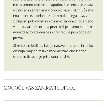
mm s temno odmerno zaporko. Steklenica je zavita
v celofan in shranjena v čudoviti leseni skrinji. Škatla
ima stranice, izdelane iz 10 mm debelega lesa, z
zložljivim pokrovom in kovinsko zaponko, obarvano
v staro zlato. Polnilo za prsni koš je leseno seno, ki
doda zaščito steklenice in preprečuje poškodbe pri
prevozu.
Slike so simbolične. Les je naraven material in lahko
obstaja majhna razlika med dostavljeno leseno
škatlo in tisto, ki je prikazana na sliki.
MOGOČE VAS ZANIMA TUDI TO...