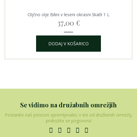
Oljčno olje Bilini v leseni okrasni škatli 1 L
37,00
€
DODAJ V KOŠARICO
Se vidimo na družabnih omrežjih
Postanite naš ponosni spremljevalec v eni od družbenih omrežij,
pridružite se pogovoru!