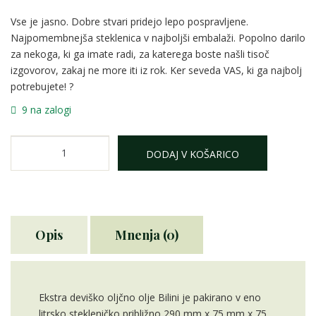
Vse je jasno. Dobre stvari pridejo lepo pospravljene.
Najpomembnejša steklenica v najboljši embalaži. Popolno darilo
za nekoga, ki ga imate radi, za katerega boste našli tisoč
izgovorov, zakaj ne more iti iz rok. Ker seveda VAS, ki ga najbolj
potrebujete! ?
9 na zalogi
Olivno
DODAJ V KOŠARICO
olje
Bilini
1L
v
škatli
Opis
Mnenja (0)
DeLuxe
količina
Ekstra deviško oljčno olje Bilini je pakirano v eno
litrsko stekleničko približno 290 mm x 75 mm x 75