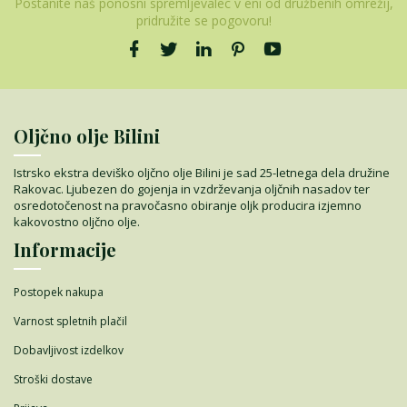
Postanite naš ponosni spremljevalec v eni od družbenih omrežij,
pridružite se pogovoru!
Oljčno olje Bilini
Istrsko ekstra deviško oljčno olje Bilini je sad 25-letnega dela družine
Rakovac. Ljubezen do gojenja in vzdrževanja oljčnih nasadov ter
osredotočenost na pravočasno obiranje oljk producira izjemno
kakovostno oljčno olje.
Informacije
Postopek nakupa
Varnost spletnih plačil
Dobavljivost izdelkov
Stroški dostave