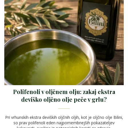
Polifenoli v oljčnem olju: zakaj ekstra
deviško oljčno olje peče v grlu?
Pri vrhunskih ekstra deviških oljčnih oljih, kot je oljčno olje Bilini,
so prav polifenoli eden najpomembnejših pokazateljev