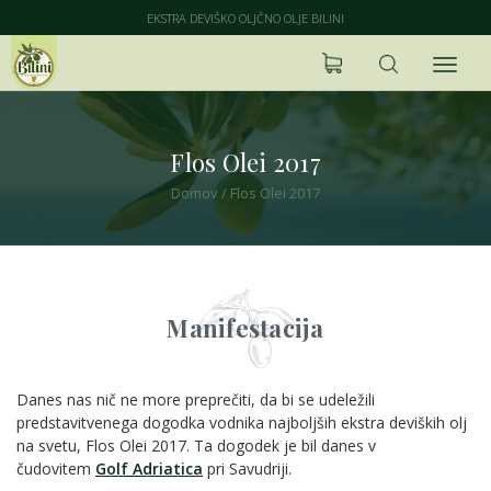
EKSTRA DEVIŠKO OLJČNO OLJE BILINI
Flos Olei 2017
Domov
/
Flos Olei 2017
Manifestacija
Danes nas nič ne more preprečiti, da bi se udeležili
predstavitvenega dogodka vodnika najboljših ekstra deviških olj
na svetu, Flos Olei 2017. Ta dogodek je bil danes v
čudovitem
Golf Adriatica
pri Savudriji.