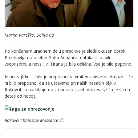
Marija Vareško, Dolija 08
Po končanem uradnem delu prireditve je sledil okusen obrok.
Pozdravljamo osebje Golfa Adriatica, natakarji so bili
vseprisotni, a nevsiljivi. Hrana je bila odlična. Vse je bilo popolno.
In po zajtrku … bilo je prepozno za vrnitev v pisarno. Ampak – še
ni bilo prepozno, da se ustavimo pri naših nasadih oljk v
Rakovcih in nadaljujemo z obnovo starih dreves. 🙂 Tu je še en
detajl od nocoj.
Rakovci Chainsaw Massacre 🙂