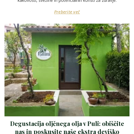
kakovosti, svežine in potencialnih koristi za zdravje.
Preberite več
Degustacija oljčnega olja v Puli: obiščite
nas in poskusite naše ekstra deviško