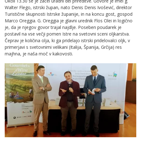
Okoli 13.30 se je začel uradni del prireditve. Govore je imel g.
Walter Flego, istrski župan, nato Denis Denis Ivošević, direktor
Turistične skupnosti Istrske županije, in na koncu gost, gospod
Marco Oreggia. G. Oreggia je glavni urednik Flos Olei in logično
je, da je njegov govor trajal najdlje. Poseben poudarek je
postavil na vse večji pomen Istre na svetovni sceni oljkarstva.
Čeprav je količina olja, ki ga pridelajo istrski pridelovalci oljk, v
primerjavi s svetovnimi velikani (Italija, Španija, Grčija) res
majhna, je naša moč v kakovosti.