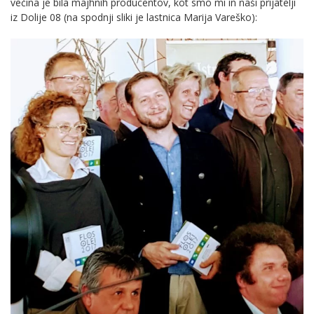
večina je bila majhnih producentov, kot smo mi in naši prijatelji
iz Dolije 08 (na spodnji sliki je lastnica Marija Vareško):