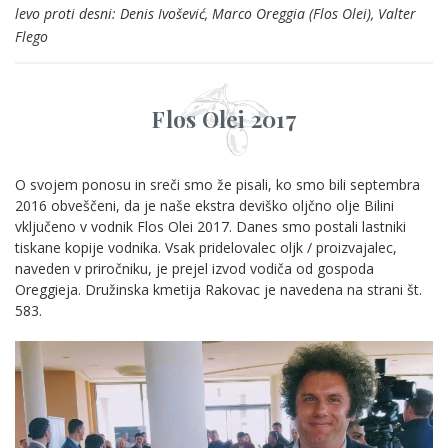
levo proti desni: Denis Ivošević, Marco Oreggia (Flos Olei), Valter
Flego
Flos Olei 2017
O svojem ponosu in sreči smo že pisali, ko smo bili septembra
2016 obveščeni, da je naše ekstra deviško oljčno olje Bilini
vključeno v vodnik Flos Olei 2017. Danes smo postali lastniki
tiskane kopije vodnika. Vsak pridelovalec oljk / proizvajalec,
naveden v priročniku, je prejel izvod vodiča od gospoda
Oreggieja. Družinska kmetija Rakovac je navedena na strani št.
583.