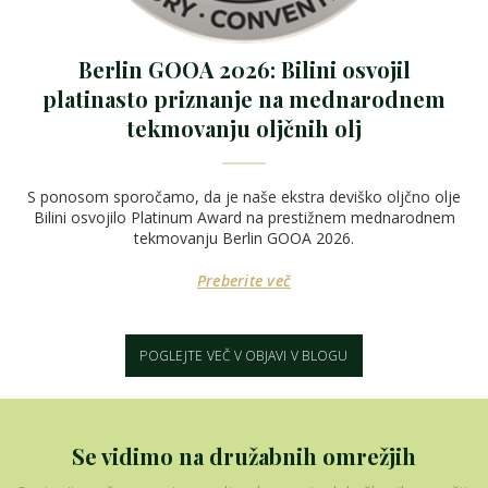
Berlin GOOA 2026: Bilini osvojil
platinasto priznanje na mednarodnem
tekmovanju oljčnih olj
S ponosom sporočamo, da je naše ekstra deviško oljčno olje
Bilini osvojilo Platinum Award na prestižnem mednarodnem
tekmovanju Berlin GOOA 2026.
Preberite več
POGLEJTE VEČ V OBJAVI V BLOGU
Se vidimo na družabnih omrežjih