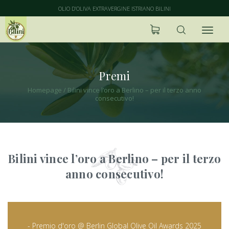
OLIO D’OLIVA EXTRAVERGINE ISTRIANO BILINI
Premi
Homepage
/
Bilini vince l’oro a Berlino – per il terzo anno
consecutivo!
Bilini vince l’oro a Berlino – per il terzo
anno consecutivo!
- Premio d'oro @ Berlin Global Olive Oil Awards 2025