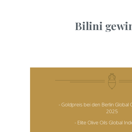
Bilini gewi
- Goldpreis bei den Berlin Global 
2025
- Elite Olive Oils Global I