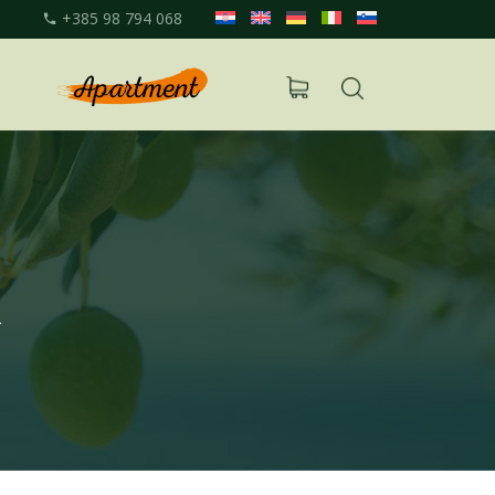
+385 98 794 068
n