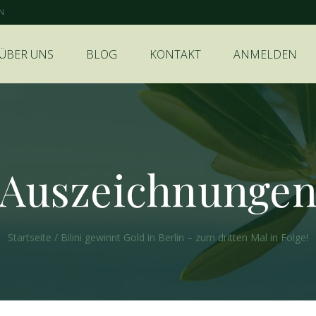
EN
ÜBER UNS
BLOG
KONTAKT
ANMELDEN
Auszeichnunge
Startseite
/
Bilini gewinnt Gold in Berlin – zum dritten Mal in Folge!