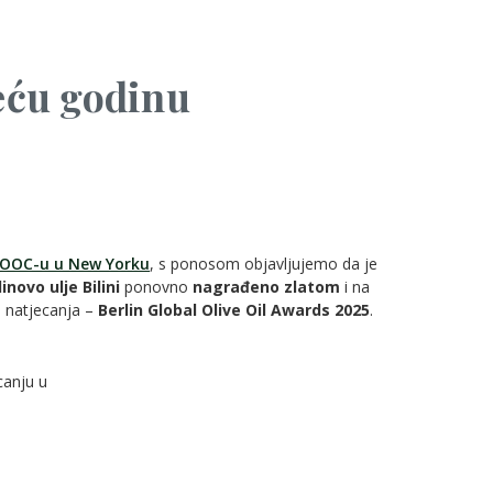
reću godinu
IOOC-u u New Yorku
, s ponosom objavljujemo da je
novo ulje Bilini
ponovno
nagrađeno zlatom
i na
h natjecanja –
Berlin Global Olive Oil Awards 2025
.
canju u