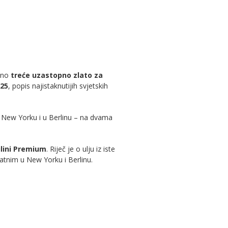
edno
treće uzastopno zlato za
025
, popis najistaknutijih svjetskih
 u New Yorku i u Berlinu – na dvama
ilini Premium
. Riječ je o ulju iz iste
latnim u New Yorku i Berlinu.