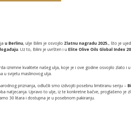
nja
u Berlinu
, ulje Bilini je osvojilo
Zlatnu nagradu 2025.
, što je uj
događaju
. Uz to, Bilini je uvršten i u
Elite Olive Oils Global Index 2
a iznimne kvalitete našeg ulja, koje je i ove godine osvojilo zlato i
a u svijetu maslinovog ulja.
nog priznanja, odlučili smo izdvojiti posebnu limitiranu seriju –
B
oba natjecanja. Upravo to ulje, iz te konkretne bačve, proglašeno je z
samo 30 litara i dostupna je u posebnom pakiranju.