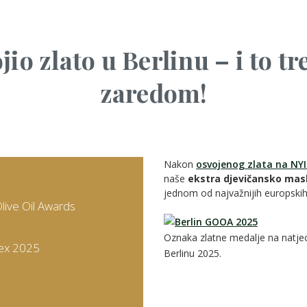
ojio zlato u Berlinu – i to t
zaredom!
Nakon
osvojenog zlata na NY
naše
ekstra djevičansko masli
jednom od najvažnijih europski
Olive Oil Awards
Oznaka zlatne medalje na natje
ndex 2025
Berlinu 2025.