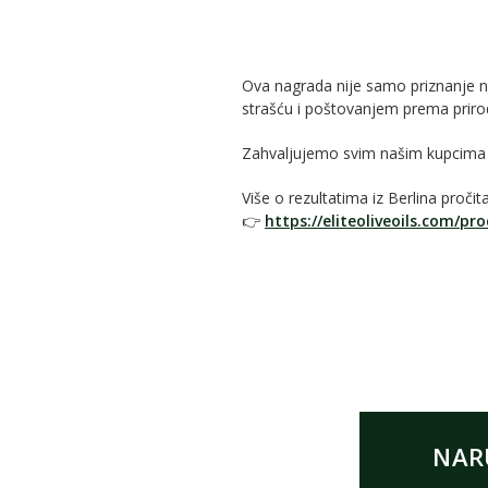
Ova nagrada nije samo priznanje naš
strašću i poštovanjem prema prirodi 
Zahvaljujemo svim našim kupcima i 
Više o rezultatima iz Berlina pročita
👉
https://eliteoliveoils.com/pro
NAR