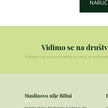
NARUČI
Vidimo se na druš
Postanite naš ponosni pratitelj na nekoj od društveni
Maslinovo ulje Bilini
Istarsko ekstra djevičansko maslinovo ulje
U