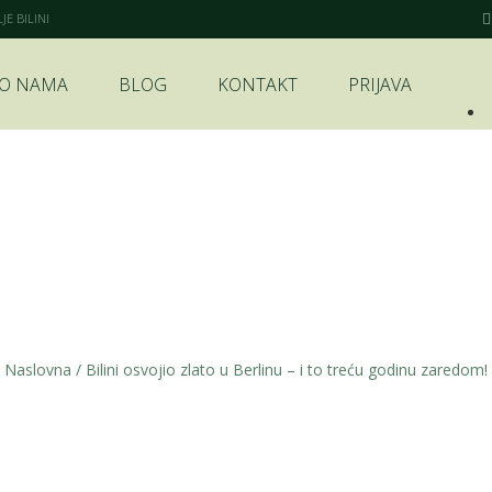
E BILINI
O NAMA
BLOG
KONTAKT
PRIJAVA
Nagrade
Naslovna
/
Bilini osvojio zlato u Berlinu – i to treću godinu zaredom!