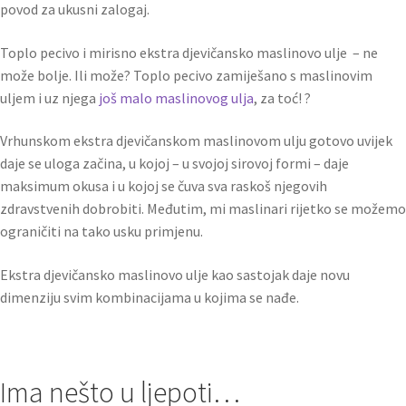
povod za ukusni zalogaj.
Toplo pecivo i mirisno ekstra djevičansko maslinovo ulje – ne
može bolje. Ili može? Toplo pecivo zamiješano s maslinovim
uljem i uz njega
još malo maslinovog ulja
, za toć! ?
Vrhunskom ekstra djevičanskom maslinovom ulju gotovo uvijek
daje se uloga začina, u kojoj – u svojoj sirovoj formi – daje
maksimum okusa i u kojoj se čuva sva raskoš njegovih
zdravstvenih dobrobiti. Međutim, mi maslinari rijetko se možemo
ograničiti na tako usku primjenu.
Ekstra djevičansko maslinovo ulje kao sastojak daje novu
dimenziju svim kombinacijama u kojima se nađe.
Ima nešto u ljepoti…