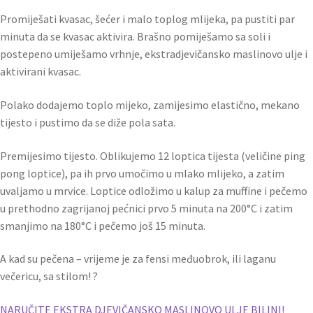
Promiješati kvasac, šećer i malo toplog mlijeka, pa pustiti par
minuta da se kvasac aktivira. Brašno pomiješamo sa soli i
postepeno umiješamo vrhnje, ekstradjevičansko maslinovo ulje i
aktivirani kvasac.
Polako dodajemo toplo mijeko, zamijesimo elastično, mekano
tijesto i pustimo da se diže pola sata.
Premijesimo tijesto. Oblikujemo 12 loptica tijesta (veličine ping
pong loptice), pa ih prvo umočimo u mlako mlijeko, a zatim
uvaljamo u mrvice. Loptice odložimo u kalup za muffine i pečemo
u prethodno zagrijanoj pećnici prvo 5 minuta na 200°C i zatim
smanjimo na 180°C i pečemo još 15 minuta.
A kad su pečena – vrijeme je za fensi međuobrok, ili laganu
večericu, sa stilom! ?
NARUČITE EKSTRA DJEVIČANSKO MASLINOVO ULJE BILINI!