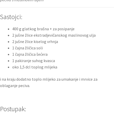
Sastojci:
400 g glatkog brašna + za posipanje
2 jušne žlice ekstradjevičanskog maslinovog ulja
2 jušne žlice kiselog vrhnja
1 čajna žličica soli
1 čajna žličica šećera
1 pakiranje suhog kvasca
oko 1,5 dcl toplog mlijeka
i na kraju dodatno toplo mlijeko za umakanje i mrvice za
oblaganje peciva.
Postupak: