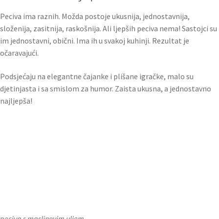
Peciva ima raznih. Možda postoje ukusnija, jednostavnija,
složenija, zasitnija, raskošnija. Ali ljepših peciva nema! Sastojci su
im jednostavni, obični. Ima ih u svakoj kuhinji. Rezultat je
očaravajući.
Podsjećaju na elegantne čajanke i plišane igračke, malo su
djetinjasta i sa smislom za humor. Zaista ukusna, a jednostavno
najljepša!
peciva s maslinovim uljem