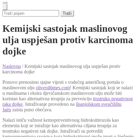
Traži
Kemijski sastojak maslinovog
ulja uspješan protiv karcinoma
dojke
Naslovna
/
Kemijski sastojak maslinovog ulja uspješan protiv
karcinoma dojke
Ponovo prenosimo sjajne vijesti s vodećeg američkog portala o
maslinovom ulju
oliveoiltimes.com
! Kemijski sastojak koji se nalazi
u maslinama i ekstra djevičanskom maslinovom ulju može biti
koristan kao alternativna terapija za prevenciju
trostruko negativnog
raka dojke
. Istraživanje provedeno na
španjolskom sveučilištu
Jaén
zaista puno obećava.
Nalazi ističu važnost kemopreventivnog hidroksitirozola kao
elementa koji se istražuje kao alternativna ciljana terapija za
trostruko negativni rak dojke. Istraživači su potvrdili
kemopreventivna svojstva koja hidroksitirotol može imati u liječenju