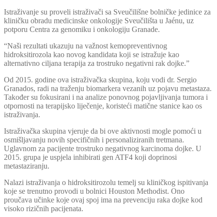
Istraživanje su proveli istraživači sa Sveučilišne bolničke jedinice za
kliničku obradu medicinske onkologije Sveučilišta u Jaénu, uz
potporu Centra za genomiku i onkologiju Granade.
“Naši rezultati ukazuju na važnost kemopreventivnog
hidroksitirozola kao novog kandidata koji se istražuje kao
alternativno ciljana terapija za trostruko negativni rak dojke.”
Od 2015. godine ova istraživačka skupina, koju vodi dr. Sergio
Granados, radi na traženju biomarkera vezanih uz pojavu metastaza.
Također su fokusirani i na analize ponovnog pojavljivanja tumora i
otpornosti na terapijsko liječenje, koristeći matične stanice kao os
istraživanja.
Istraživačka skupina vjeruje da bi ove aktivnosti mogle pomoći u
osmišljavanju novih specifičnih i personaliziranih tretmana.
Uglavnom za pacijente trostruko negativnog karcinoma dojke. U
2015. grupa je uspjela inhibirati gen ATF4 koji doprinosi
metastaziranju.
Nalazi istraživanja o hidroksitirozolu temelj su kliničkog ispitivanja
koje se trenutno provodi u bolnici Houston Methodist. Ono
proučava učinke koje ovaj spoj ima na prevenciju raka dojke kod
visoko rizičnih pacijenata.