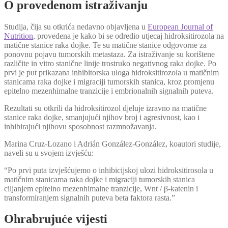
O provedenom istraživanju
Studija, čija su otkrića nedavno objavljena u
European Journal of
Nutrition
, provedena je kako bi se odredio utjecaj hidroksitirozola na
matične stanice raka dojke. Te su matične stanice odgovorne za
ponovnu pojavu tumorskih metastaza. Za istraživanje su korištene
različite in vitro stanične linije trostruko negativnog raka dojke. Po
prvi je put prikazana inhibitorska uloga hidroksitirozola u matičnim
stanicama raka dojke i migraciji tumorskih stanica, kroz promjenu
epitelno mezenhimalne tranzicije i embrionalnih signalnih puteva.
Rezultati su otkrili da hidroksitirozol djeluje izravno na matične
stanice raka dojke, smanjujući njihov broj i agresivnost, kao i
inhibirajući njihovu sposobnost razmnožavanja.
Marina Cruz-Lozano i Adrián González-González, koautori studije,
naveli su u svojem izvješću:
“Po prvi puta izvješćujemo o inhibicijskoj ulozi hidroksitirosola u
matičnim stanicama raka dojke i migraciji tumorskih stanica
ciljanjem epitelno mezenhimalne tranzicije, Wnt / β-katenin i
transformiranjem signalnih puteva beta faktora rasta.”
Ohrabrujuće vijesti