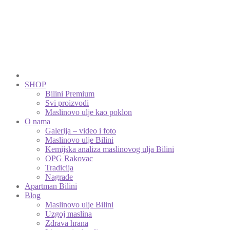
SHOP
Bilini Premium
Svi proizvodi
Maslinovo ulje kao poklon
O nama
Galerija – video i foto
Maslinovo ulje Bilini
Kemijska analiza maslinovog ulja Bilini
OPG Rakovac
Tradicija
Nagrade
Apartman Bilini
Blog
Maslinovo ulje Bilini
Uzgoj maslina
Zdrava hrana