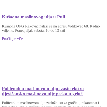
Kušaona maslinovog ulja u Puli
Kušaona OPG Rakovac nalazi se na adresi Vidikovac 68. Radno
vrijeme: Ponedjeljak-subota, 10 do 13 sati
Pročitajte više
Polifenoli u maslinovom ulju: zašto ekstra
djevičansko maslinovo ulje pecka u grlu?
Polifenoli u maslinovom ulju zaslužni su za gorčinu, pikantnost i