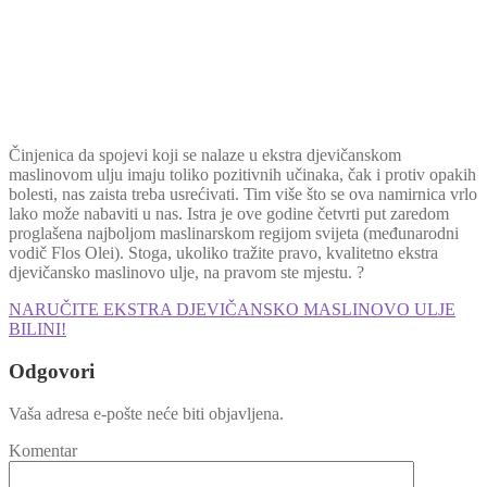
Činjenica da spojevi koji se nalaze u ekstra djevičanskom
maslinovom ulju imaju toliko pozitivnih učinaka, čak i protiv opakih
bolesti, nas zaista treba usrećivati. Tim više što se ova namirnica vrlo
lako može nabaviti u nas. Istra je ove godine četvrti put zaredom
proglašena najboljom maslinarskom regijom svijeta (međunarodni
vodič Flos Olei). Stoga, ukoliko tražite pravo, kvalitetno ekstra
djevičansko maslinovo ulje, na pravom ste mjestu. ?
NARUČITE EKSTRA DJEVIČANSKO MASLINOVO ULJE
BILINI!
Odgovori
Vaša adresa e-pošte neće biti objavljena.
Komentar