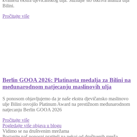
kvalitetu ekstra djevičanskog ulja. Saznajte što otkriva analiza ulja
Bilini.
Pročitajte više
Berlin GOOA 2026: Platinasta medalja za Bilini na
međunarodnom natjecanju maslinovih ulja
S ponosom objavljujemo da je naše ekstra djevičansko maslinovo
ulje Bilini osvojilo Platinum Award na prestižnom međunarodnom
natjecanju Berlin GOOA 2026
Pročitajte više
Pogledajte više objava u blogu
Vidimo se na društvenim mrežama
Postanite naš ponosni pratitelj na nekoj od društvenih mreža,