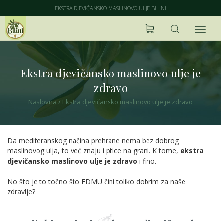
EKSTRA DJEVIČANSKO MASLINOVO ULJE BILINI
Ekstra djevičansko maslinovo ulje je
zdravo
Naslovna
/
Ekstra djevičansko maslinovo ulje je zdravo
Da mediteranskog načina prehrane nema bez dobrog
maslinovog ulja, to već znaju i ptice na grani. K tome,
ekstra
djevičansko maslinovo ulje je zdravo
i fino.
No što je to točno što EDMU čini toliko dobrim za naše
zdravlje?