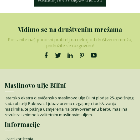
POGLEDAJTE VIŠE OBJAVA U BLOGU
Vidimo se na društvenim mrežama
Postanite naš ponosni pratitelj na nekoj od društvenih mreža,
pridružite se razgovoru!
Maslinovo ulje Bilini
Istarsko ekstra djevičansko maslinovo ulje Bilini plod je 25-godišnjeg
rada obitelji Rakovac. Ljubav prema uzgajanju i održavanju
maslinika, te pažnja usmjerena na pravovremenu berbu maslina
rezultira iznimno kvalitetnim maslinovim uljem.
Informacije
Uvjeti korištenja