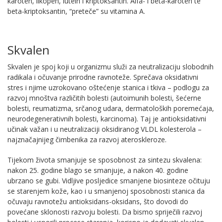
karoten, likopen, lutein i kriptoksantin. Alfa- i beta-karoten te
beta-kriptoksantin, “preteče” su vitamina A.
Skvalen
Skvalen je spoj koji u organizmu služi za neutralizaciju slobodnih
radikala i očuvanje prirodne ravnoteže. Sprečava oksidativni
stres i njime uzrokovano oštećenje stanica i tkiva – podlogu za
razvoj mnoštva različitih bolesti (autoimunih bolesti, šećerne
bolesti, reumatizma, srčanog udara, dermatoloških poremećaja,
neurodegenerativnih bolesti, karcinoma). Taj je antioksidativni
učinak važan i u neutralizaciji oksidiranog VLDL kolesterola –
najznačajnijeg čimbenika za razvoj ateroskleroze.
Tijekom života smanjuje se sposobnost za sintezu skvalena:
nakon 25. godine blago se smanjuje, a nakon 40. godine
ubrzano se gubi. Vidljive posljedice smanjene biosinteze očituju
se starenjem kože, kao i u smanjenoj sposobnosti stanica da
očuvaju ravnotežu antioksidans-oksidans, što dovodi do
povećane sklonosti razvoju bolesti. Da bismo spriječili razvoj