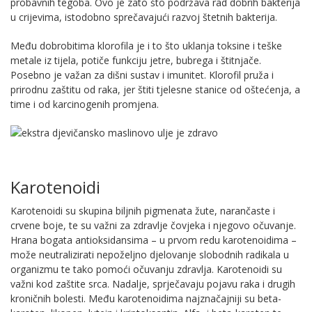
probavnih tegoba. Ovo je zato što podržava rad dobrih bakterija
u crijevima, istodobno sprečavajući razvoj štetnih bakterija.
Među dobrobitima klorofila je i to što uklanja toksine i teške
metale iz tijela, potiče funkciju jetre, bubrega i štitnjače.
Posebno je važan za dišni sustav i imunitet. Klorofil pruža i
prirodnu zaštitu od raka, jer štiti tjelesne stanice od oštećenja, a
time i od karcinogenih promjena.
Karotenoidi
Karotenoidi su skupina biljnih pigmenata žute, narančaste i
crvene boje, te su važni za zdravlje čovjeka i njegovo očuvanje.
Hrana bogata antioksidansima – u prvom redu karotenoidima –
može neutralizirati nepoželjno djelovanje slobodnih radikala u
organizmu te tako pomoći očuvanju zdravlja. Karotenoidi su
važni kod zaštite srca. Nadalje, sprječavaju pojavu raka i drugih
kroničnih bolesti. Među karotenoidima najznačajniji su beta-