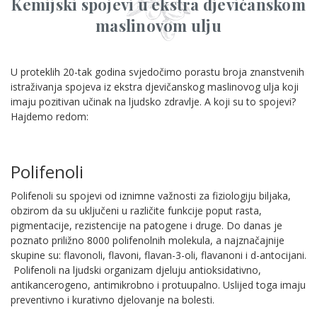
Kemijski spojevi u ekstra djevičanskom
maslinovom ulju
U proteklih 20-tak godina svjedočimo porastu broja znanstvenih
istraživanja spojeva iz ekstra djevičanskog maslinovog ulja koji
imaju pozitivan učinak na ljudsko zdravlje. A koji su to spojevi?
Hajdemo redom:
Polifenoli
Polifenoli su spojevi od iznimne važnosti za fiziologiju biljaka,
obzirom da su uključeni u različite funkcije poput rasta,
pigmentacije, rezistencije na patogene i druge. Do danas je
poznato priližno 8000 polifenolnih molekula, a najznačajnije
skupine su: flavonoli, flavoni, flavan-3-oli, flavanoni i d-antocijani.
Polifenoli na ljudski organizam djeluju antioksidativno,
antikancerogeno, antimikrobno i protuupalno. Uslijed toga imaju
preventivno i kurativno djelovanje na bolesti.