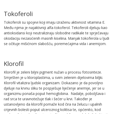
Tokoferoli
Tokoferoli su spojevi koji imaju izraženu aktivnost vitamina E.
Među njima je najaktivniji alfa-tokoferol. Tekoferoli djeluju kao
antioksidansi koji neutraliziraju slobodne radikale te sprječavaju
oksidaciju nezasićenih masnih kiselina. Manjak tokoferola u ljudi
se očituje mišićnom slabošću, poremećajima vida i anemijom.
Klorofil
Klorofil je zeleni biljni pigment nužan u procesu fotosinteze.
Smješten je u kloroplastima, u svim zelenim dijelovima biljki.
Klorofil vitalizira ljudski organizam. Dokazano je da povoljno
djeluje na krvnu sliku te pospješuje liječenje anemije, jer se u
organizmu ponaša poput hemoglobina. Nadalje, poboljšava i
rad srca te uravnotežuje tlak i šećer u krvi. Također je
ustanovljeno da klorofil pomaže kod čira na želucu i upalnih
crijevnih bolesti poput ulceroznog kolitisa te, općenito, kod