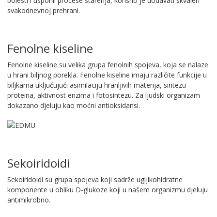
bolesti i usporili procese starenja, korisno je dodavati skvalen
svakodnevnoj prehrani.
Fenolne kiseline
Fenolne kiseline su velika grupa fenolnih spojeva, koja se nalaze
u hrani biljnog porekla. Fenolne kiseline imaju različite funkcije u
biljkama uključujući asimilaciju hranljivih materija, sintezu
proteina, aktivnost enzima i fotosintezu. Za ljudski organizam
dokazano djeluju kao moćni antioksidansi.
Sekoiridoidi
Sekoiridoidi su grupa spojeva koji sadrže ugljikohidratne
komponente u obliku D-glukoze koji u našem organizmu djeluju
antimikrobno.