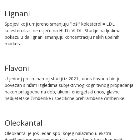
Lignani
Spojevi koji umjereno smanjuju “loši” kolesterol = LDL
kolesterol, ali ne utječu na HLD i VLDL. Studije na ljudima
pokazuju da lignani smanjuju koncentraciju nekih upalnih
markera.
Flavoni
U jednoj preliminarnoj studiji iz 2021., unos flavona bio je
povezan s nižim izgledima subjektivnog kognitivnog propadanja
nakon prilagodbe na dob, ukupni energetski unos, glavne
nedijetetske čimbenike i specifične prehrambene čimbenike.
Oleokantal
Oleokantal je još jedan spoj kojeg nalazimo u ekstra
djevičanskom maslinovom ulju. Ima sličan učinak kao neki