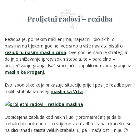
Proljetni radovi – rezidba
Rezidba je, po nekim mišljenjima, najvažniji dio skrbi o
maslinama tijekom godine. Već smo u više navrata pisali o
rezidbi u našim maslinicima
. Ove godine nam je strategija
daljnje snižavanje (pre)visokih stabala, te – paralelno –
prorjeđivanje granja. Baš smo jučer zapalili odrezano granje iz
maslinika Proganj
.
Evo ispod slike koja prikazuje situaciju prije i poslije rezidbe par
malih stabala iz našeg
maslinika Vrta
:
Uobičajena zabluda kod nekih ljudi (“promatrača”) je da bi
trebalo biti potrebno isto vrijeme za rezidbu stabala kao što su
na slici iznad i zaista velikih stabala. E, pa – nažalost – nije. 🙂