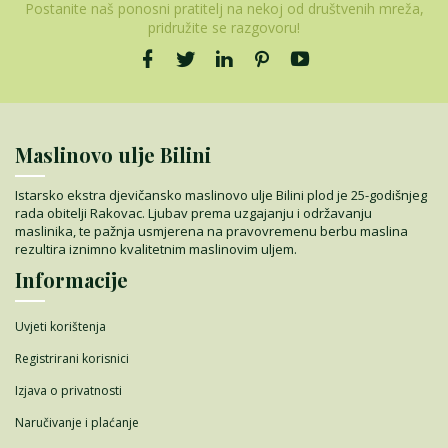
Postanite naš ponosni pratitelj na nekoj od društvenih mreža,
pridružite se razgovoru!
Maslinovo ulje Bilini
Istarsko ekstra djevičansko maslinovo ulje Bilini plod je 25-godišnjeg
rada obitelji Rakovac. Ljubav prema uzgajanju i održavanju
maslinika, te pažnja usmjerena na pravovremenu berbu maslina
rezultira iznimno kvalitetnim maslinovim uljem.
Informacije
Uvjeti korištenja
Registrirani korisnici
Izjava o privatnosti
Naručivanje i plaćanje