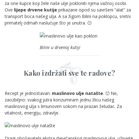
za one kupce koji žele naše ulje pokloniti njima važnoj osobi.
Ove
lijepe drvene kutije
prikazane ispod su savršeni “alat” za
transport boca našeg ulja. A sa žigom Bilini na poklopcu, sretni
primatelj odmah naslućuje što je unutra. 🙂
Bilini u drvenoj kutiji
Kako izdržati sve te radove?
Recept je jednostavan:
maslinovo ulje natašte
. 🙂 Ne,
zaozbiljno: svakog jutra konzumiram jednu žlicu našeg
maslinovog ulja s limunovim sokom na prazan želudac. Za
vitalnost, energiju, zdravlje.
Dragi obožavatelji ekstra djevičanskog maslinovog ulja, uživajte