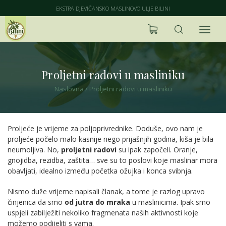
EKSTRA DJEVIČANSKO MASLINOVO ULJE BILINI
Proljetni radovi u masliniku
Naslovna
/
Proljetni radovi u masliniku
Proljeće je vrijeme za poljoprivrednike. Doduše, ovo nam je
proljeće počelo malo kasnije nego prijašnjih godina, kiša je bila
neumoljiva. No,
proljetni radovi
su ipak započeli. Oranje,
gnojidba, rezidba, zaštita… sve su to poslovi koje maslinar mora
obavljati, idealno između početka ožujka i konca svibnja.
Nismo duže vrijeme napisali članak, a tome je razlog upravo
činjenica da smo
od jutra do mraka
u maslinicima. Ipak smo
uspjeli zabilježiti nekoliko fragmenata naših aktivnosti koje
možemo podijeliti s vama.