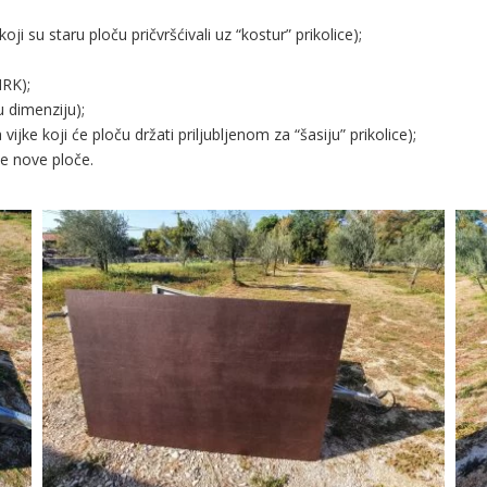
oji su staru ploču pričvršćivali uz “kostur” prikolice);
HRK);
 dimenziju);
ijke koji će ploču držati priljubljenom za “šasiju” prikolice);
je nove ploče.