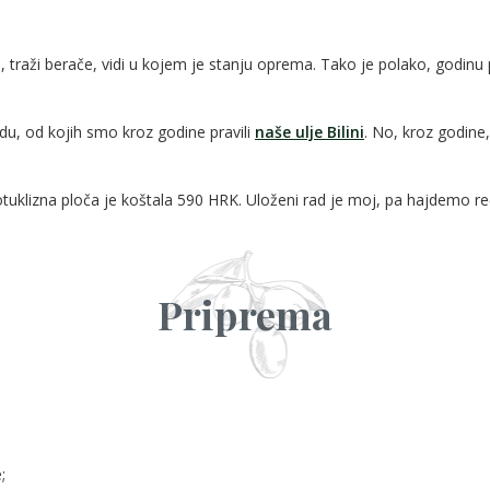
u, traži berače, vidi u kojem je stanju oprema. Tako je polako, godin
adu, od kojih smo kroz godine pravili
naše ulje Bilini
. No, kroz godine,
klizna ploča je koštala 590 HRK. Uloženi rad je moj, pa hajdemo reći
Priprema
;