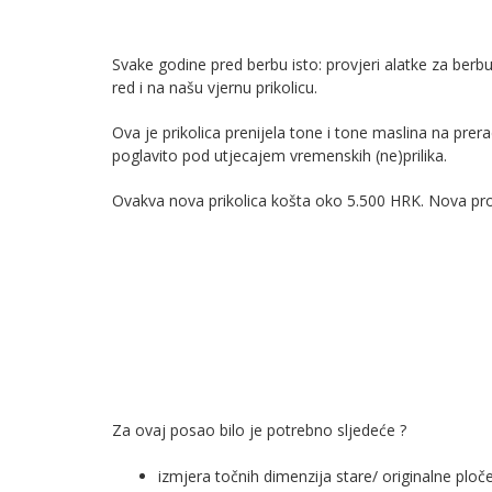
Svake godine pred berbu isto: provjeri alatke za berb
red i na našu vjernu prikolicu.
Ova je prikolica prenijela tone i tone maslina na prer
poglavito pod utjecajem vremenskih (ne)prilika.
Ovakva nova prikolica košta oko 5.500 HRK. Nova protu
Za ovaj posao bilo je potrebno sljedeće ?
izmjera točnih dimenzija stare/ originalne ploče