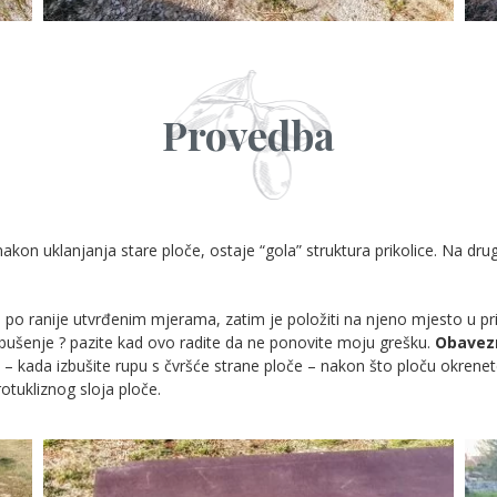
Provedba
, nakon uklanjanja stare ploče, ostaje “gola” struktura prikolice. Na dr
 po ranije utvrđenim mjerama, zatim je položiti na njeno mjesto u prik
 bušenje ? pazite kad ovo radite da ne ponovite moju grešku.
Obavezn
 – kada izbušite rupu s čvršće strane ploče – nakon što ploču okrenet
tukliznog sloja ploče.