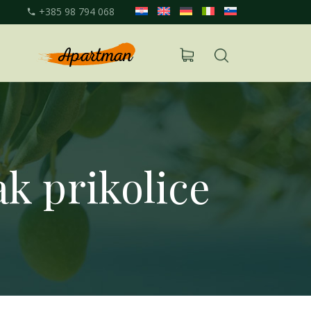
+385 98 794 068
k prikolice