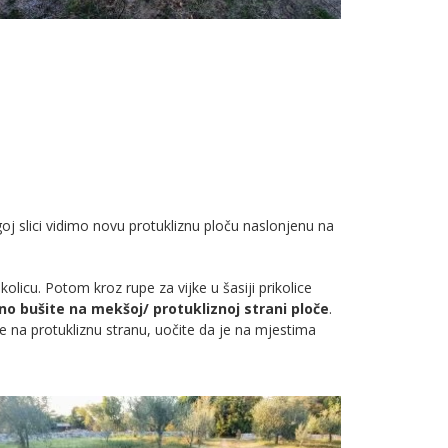
ugoj slici vidimo novu protukliznu ploču naslonjenu na
olicu. Potom kroz rupe za vijke u šasiji prikolice
o bušite na mekšoj/ protukliznoj strani ploče
.
e na protukliznu stranu, uočite da je na mjestima