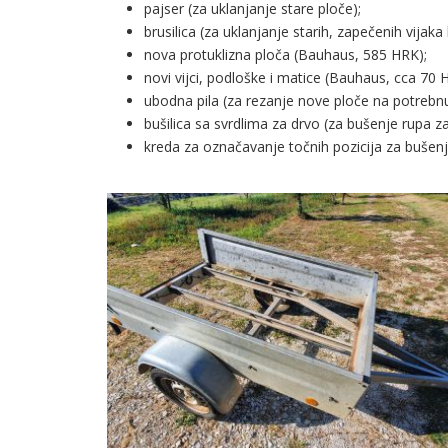
pajser (za uklanjanje stare ploče);
brusilica (za uklanjanje starih, zapečenih vijaka k
nova protuklizna ploča (Bauhaus, 585 HRK);
novi vijci, podloške i matice (Bauhaus, cca 70 
ubodna pila (za rezanje nove ploče na potrebnu
bušilica sa svrdlima za drvo (za bušenje rupa za v
kreda za označavanje točnih pozicija za bušen