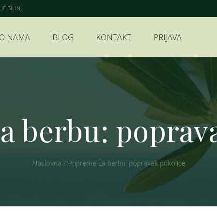
E BILINI
O NAMA
BLOG
KONTAKT
PRIJAVA
a berbu: poprava
Naslovna
/
Pripreme za berbu: popravak prikolice