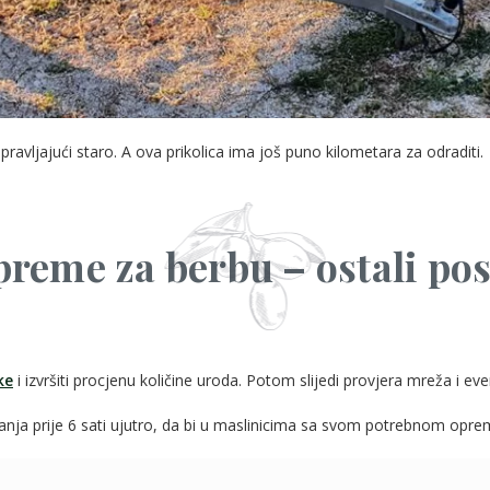
vljajući staro. A ova prikolica ima još puno kilometara za odraditi.
preme za berbu – ostali pos
ke
i izvršiti procjenu količine uroda. Potom slijedi provjera mreža i 
nja prije 6 sati ujutro, da bi u maslinicima sa svom potrebnom oprem