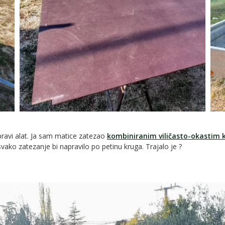
pravi alat. Ja sam matice zatezao
kombiniranim viličasto-okastim 
, svako zatezanje bi napravilo po petinu kruga. Trajalo je ?