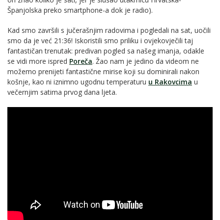
Španjolska preko smartphone-a dok je radio).
Kad smo završili s jučerašnjim radovima i pogledali na sat, uočili
smo da je već 21:36! Iskoristili smo priliku i ovjekovječili taj
fantastičan trenutak: predivan pogled sa našeg imanja, odakle
se vidi more ispred
Poreča
. Žao nam je jedino da videom ne
možemo prenijeti fantastične mirise koji su dominirali nakon
košnje, kao ni iznimno ugodnu temperaturu
u Rakovcima
u
večernjim satima prvog dana ljeta.