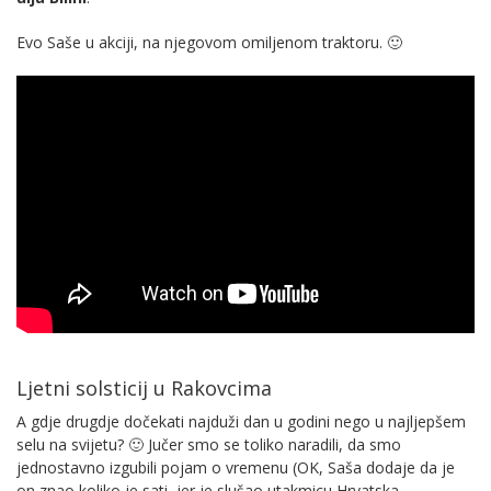
Evo Saše u akciji, na njegovom omiljenom traktoru. 🙂
Ljetni solsticij u Rakovcima
A gdje drugdje dočekati najduži dan u godini nego u najljepšem
selu na svijetu? 🙂 Jučer smo se toliko naradili, da smo
jednostavno izgubili pojam o vremenu (OK, Saša dodaje da je
on znao koliko je sati, jer je slušao utakmicu Hrvatska-