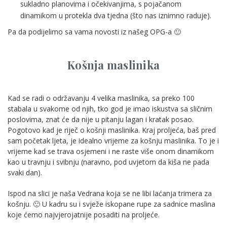
sukladno planovima i očekivanjima, s pojačanom
dinamikom u protekla dva tjedna (što nas iznimno raduje).
Pa da podijelimo sa vama novosti iz našeg OPG-a 🙂
Košnja maslinika
Kad se radi o održavanju 4 velika maslinika, sa preko 100
stabala u svakome od njih, tko god je imao iskustva sa sličnim
poslovima, znat će da nije u pitanju lagan i kratak posao.
Pogotovo kad je riječ o košnji maslinika. Kraj proljeća, baš pred
sam početak ljeta, je idealno vrijeme za košnju maslinika. To je i
vrijeme kad se trava osjemeni i ne raste više onom dinamikom
kao u travnju i svibnju (naravno, pod uvjetom da kiša ne pada
svaki dan).
Ispod na slici je naša Vedrana koja se ne libi laćanja trimera za
košnju. 🙂 U kadru su i svježe iskopane rupe za sadnice maslina
koje ćemo najvjerojatnije posaditi na proljeće.