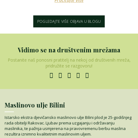
Pročitajte više
POGLEDAJTE VIŠE OBJAVA U BLOGU
Vidimo se na društvenim mrežama
Postanite naš ponosni pratitelj na nekoj od društvenih mreža,
pridružite se razgovoru!
Maslinovo ulje Bilini
Istarsko ekstra djevičansko maslinovo ulje Bilini plod je 25-godišnjeg
rada obitelji Rakovac. Ljubav prema uzgajanju i održavanju
maslinika, te pažnja usmjerena na pravovremenu berbu maslina
rezultira iznimno kvalitetnim maslinovim uljem.