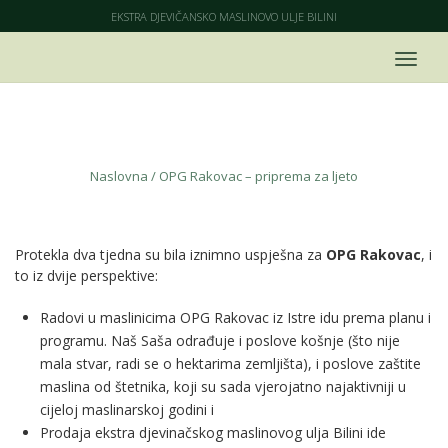
EKSTRA DJEVIČANSKO MASLINOVO ULJE BILINI
OPG Rakovac – priprema za ljeto
Naslovna
/
OPG Rakovac – priprema za ljeto
Protekla dva tjedna su bila iznimno uspješna za
OPG Rakovac
, i
to iz dvije perspektive:
Radovi u maslinicima OPG Rakovac iz Istre idu prema planu i
programu. Naš Saša odrađuje i poslove košnje (što nije
mala stvar, radi se o hektarima zemljišta), i poslove zaštite
maslina od štetnika, koji su sada vjerojatno najaktivniji u
cijeloj maslinarskoj godini i
Prodaja ekstra djevinačskog maslinovog ulja Bilini ide