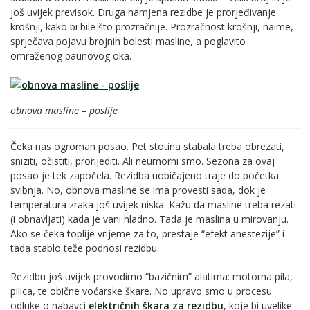
još uvijek previsok. Druga namjena rezidbe je prorjeđivanje
krošnji, kako bi bile što prozračnije. Prozračnost krošnji, naime,
sprječava pojavu brojnih bolesti masline, a poglavito
omraženog paunovog oka.
obnova masline – poslije
Čeka nas ogroman posao. Pet stotina stabala treba obrezati,
sniziti, očistiti, prorijediti. Ali neumorni smo. Sezona za ovaj
posao je tek započela. Rezidba uobičajeno traje do početka
svibnja. No, obnova masline se ima provesti sada, dok je
temperatura zraka još uvijek niska. Kažu da masline treba rezati
(i obnavljati) kada je vani hladno. Tada je maslina u mirovanju.
Ako se čeka toplije vrijeme za to, prestaje “efekt anestezije” i
tada stablo teže podnosi rezidbu.
Rezidbu još uvijek provodimo “bazičnim” alatima: motorna pila,
pilica, te obične voćarske škare. No upravo smo u procesu
odluke o nabavci
električnih škara za rezidbu
, koje bi uvelike