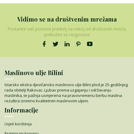
Vidimo se na društvenim mrežama
Postanite naš ponosni pratitelj na nekoj od društvenih mreža,
pridružite se razgovoru!
Maslinovo ulje Bilini
Istarsko ekstra djevičansko maslinovo ulje Bilini plod je 25-godišnjeg
rada obitelji Rakovac. Ljubav prema uzgajanju i održavanju
maslinika, te pažnja usmjerena na pravovremenu berbu maslina
rezultira iznimno kvalitetnim maslinovim uljem.
Informacije
Uvjeti korištenja
Registrirani korisnici