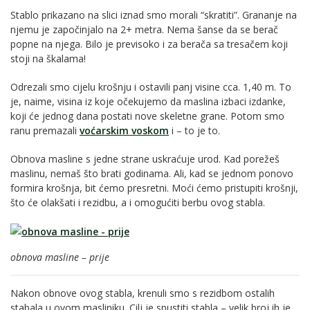
Stablo prikazano na slici iznad smo morali “skratiti”. Grananje na
njemu je započinjalo na 2+ metra. Nema šanse da se berač
popne na njega. Bilo je previsoko i za berača sa tresačem koji
stoji na škalama!
Odrezali smo cijelu krošnju i ostavili panj visine cca. 1,40 m. To
je, naime, visina iz koje očekujemo da maslina izbaci izdanke,
koji će jednog dana postati nove skeletne grane. Potom smo
ranu premazali
voćarskim voskom
i – to je to.
Obnova masline s jedne strane uskraćuje urod. Kad porežeš
maslinu, nemaš što brati godinama. Ali, kad se jednom ponovo
formira krošnja, bit ćemo presretni. Moći ćemo pristupiti krošnji,
što će olakšati i rezidbu, a i omogućiti berbu ovog stabla.
obnova masline – prije
Nakon obnove ovog stabla, krenuli smo s rezidbom ostalih
stabala u ovom masliniku. Cilj je spustiti stabla – velik broj ih je