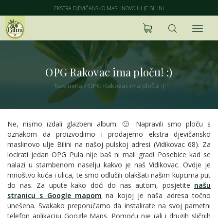
EKSTRA DJEVIČANSKO MASLINOVO ULJE BILINI
OPG Rakovac ima ploču! :)
Naslovna
/
OPG Rakovac ima ploču! :)
Ne, nismo izdali glazbeni album. 🙂 Napravili smo ploču s
oznakom da proizvodimo i prodajemo ekstra djevičansko
maslinovo ulje Bilini na našoj pulskoj adresi (Vidikovac 68). Za
locirati jedan OPG Pula nije baš ni mali grad! Posebice kad se
nalazi u stambenom naselju kakvo je naš Vidikovac. Ovdje je
mnoštvo kuća i ulica, te smo odlučili olakšati našim kupcima put
do nas. Za upute kako doći do nas autom, posjetite
našu
stranicu s Google mapom
na kojoj je naša adresa točno
unešena. Svakako preporučamo da instalirate na svoj pametni
telefon aplikaciju Google Maps. Pomoću nje (ali i drugih sličnih