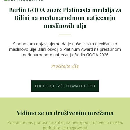
Berlin GOOA 2026: Platinasta medalja za
Bilini na međunarodnom natjecanju
maslinovih ulja
S ponosom objavljujemo da je naše ekstra djevičansko
maslinovo ulje Bilini osvojilo Platinum Award na prestižnom
međunarodnom natjecanju Berlin GOOA 2026
Pročitajte više
POGLEDAJTE VIŠE OBJAVA U BLOGU
Vidimo se na društvenim mrežama
Postanite naš ponosni pratitelj na nekoj od društvenih mreža,
pridružite se razgovoru!