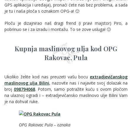
GPS aplikacija i uređaja), pronaći ćete nas bez problema, a sada
je tu i naša ploča s oznakom OPG-a! 🙂
Ploču je dizajnirao naš dragi frend (i pravi majstor) Piro, a
pobrinuo se i za izradu i montažu. To se zove usluga! 🙂
Kupnja maslinovog ulja kod OPG
Rakovac, Pula
Ukoliko želite kod nas preuzeti vašu bocu
extradjevičanskog
maslinovog ulja Bilini
, nazovite nas i najavite svoj dolazak na
broj
098794068
. Potom, samo potražite kuću s ovom pločom
na ulaznoj ogradi i – extradjevičansko maslinovo ulje Bilini Vam
je na dohvat ruke.
OPG Rakovac Pula – oznaka