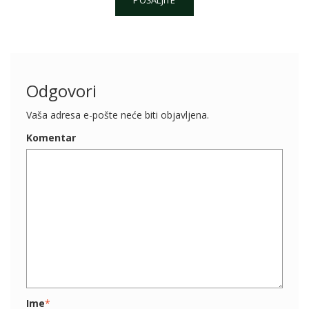
POŠALJITE
v
o
r
i
t
Odgovori
e
9
Vaša adresa e-pošte neće biti objavljena.
+
Komentar
1
Ime
*