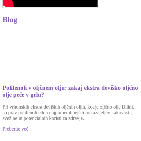
Blog
Polifenoli v oljčnem olju: zakaj ekstra deviško oljčno
olje peče v grlu?
Pri vrhunskih ekstra deviških oljčnih oljih, kot je oljčno olje Bilini,
so prav polifenoli eden najpomembnejših pokazateljev kakovosti,
svežine in potencialnih koristi za zdravje.
Preberite več