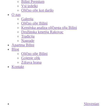
Bilini Premium
Vsi izdelki
Oljčno olje kot darilo
O nas
Galerija
Oljčno olje Bilini
Kemijska analiza oljčnega olja Bilini
Družinska kmetija Rakovac
Tradicija
Nagrade
Apartma Bilini
Blog
Oljčno olje Bilini
Gojenje oljk
Zdrava hrana
Kontakt
Slovenian