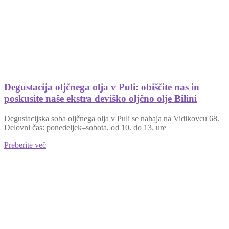
Degustacija oljčnega olja v Puli: obiščite nas in
poskusite naše ekstra deviško oljčno olje Bilini
Degustacijska soba oljčnega olja v Puli se nahaja na Vidikovcu 68.
Delovni čas: ponedeljek–sobota, od 10. do 13. ure
Preberite več