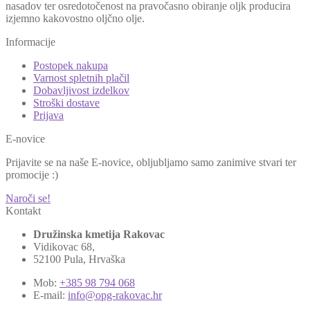
nasadov ter osredotočenost na pravočasno obiranje oljk producira
izjemno kakovostno oljčno olje.
Informacije
Postopek nakupa
Varnost spletnih plačil
Dobavljivost izdelkov
Stroški dostave
Prijava
E-novice
Prijavite se na naše E-novice, obljubljamo samo zanimive stvari ter
promocije :)
Naroči se!
Kontakt
Družinska kmetija Rakovac
Vidikovac 68,
52100 Pula, Hrvaška
Mob:
+385 98 794 068
E-mail:
info@opg-rakovac.hr