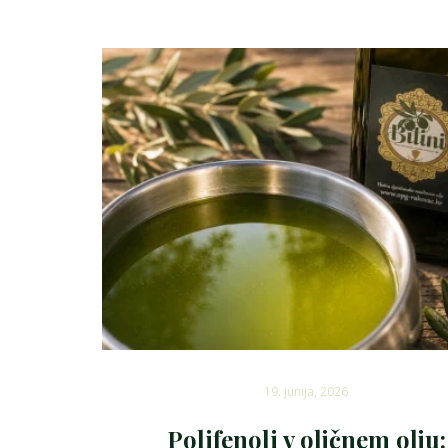
19. junija, 2026
Polifenoli v oljčnem olju: