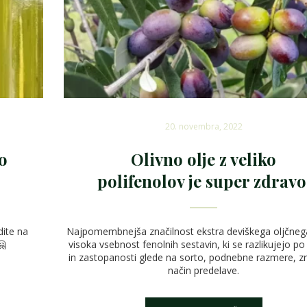
20. novembra, 2022
no
Olivno olje z veliko
polifenolov je super zdravo
dite na
Najpomembnejša značilnost ekstra deviškega oljčnega
🤗
visoka vsebnost fenolnih sestavin, ki se razlikujejo po
in ​​zastopanosti glede na sorto, podnebne razmere, zr
način predelave.