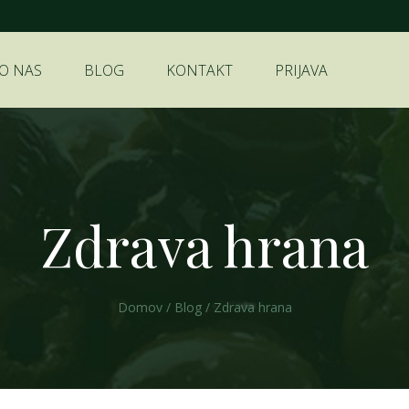
O NAS
BLOG
KONTAKT
PRIJAVA
Zdrava hrana
Domov
/
Blog
/
Zdrava hrana