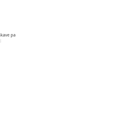
iskave pa
: