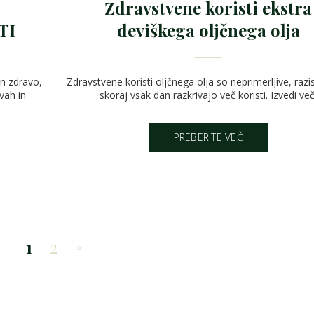
Zdravstvene koristi ekstra
TI
deviškega oljčnega olja
in zdravo,
Zdravstvene koristi oljčnega olja so neprimerljive, raz
ivah in
skoraj vsak dan razkrivajo več koristi. Izvedi več
PREBERITE VEČ
1
2
»