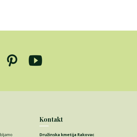
Kontakt
ubljamo
Družinska kmetija Rakovac