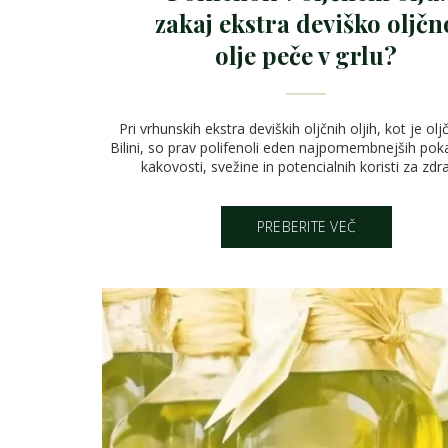
zakaj ekstra deviško oljčn
olje peče v grlu?
Pri vrhunskih ekstra deviških oljčnih oljih, kot je olj
Bilini, so prav polifenoli eden najpomembnejših pok
kakovosti, svežine in potencialnih koristi za zdra
PREBERITE VEČ