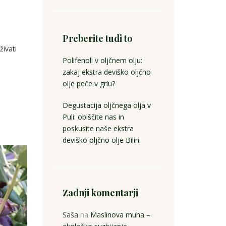
Preberite tudi to
vati ​​
Polifenoli v oljčnem olju:
zakaj ekstra deviško oljčno
olje peče v grlu?
Degustacija oljčnega olja v
Puli: obiščite nas in
poskusite naše ekstra
deviško oljčno olje Bilini
Zadnji komentarji
Saša
na
Maslinova muha –