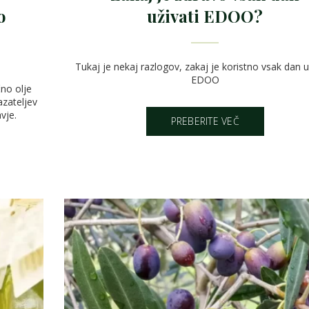
o
uživati EDOO?
Tukaj je nekaj razlogov, zakaj je koristno vsak dan uži
EDOO
čno olje
azateljev
vje.
PREBERITE VEČ