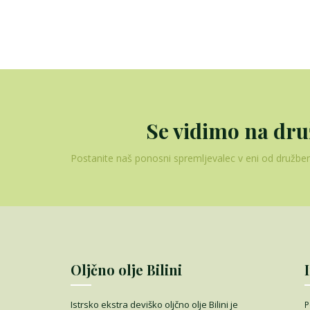
Se vidimo na dr
Postanite naš ponosni spremljevalec v eni od družben
Oljčno olje Bilini
Istrsko ekstra deviško oljčno olje Bilini je
P