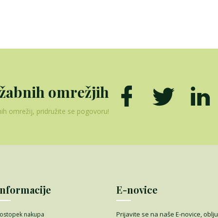
užabnih omrežjih
ih omrežij, pridružite se pogovoru!
Informacije
E-novice
Prijavite se na naše E-novice, oblj
ostopek nakupa