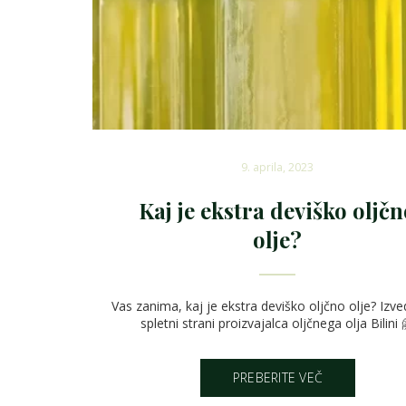
9. aprila, 2023
Kaj je ekstra deviško oljč
olje?
Vas zanima, kaj je ekstra deviško oljčno olje? Izve
spletni strani proizvajalca oljčnega olja Bilini 
PREBERITE VEČ