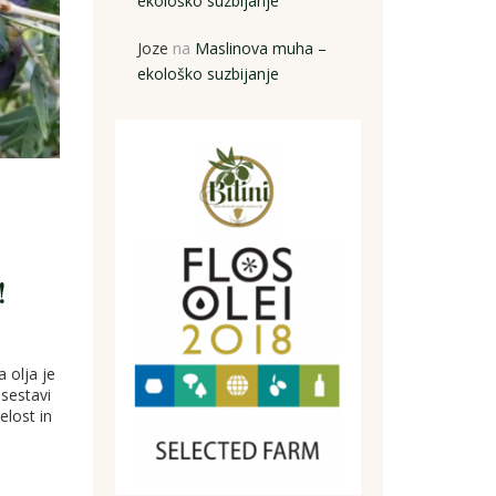
ekološko suzbijanje
Joze
na
Maslinova muha –
ekološko suzbijanje
!
 olja je
 sestavi
elost in