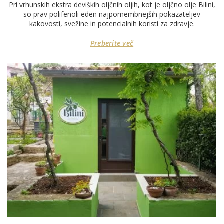
Pri vrhunskih ekstra deviških oljčnih oljih, kot je oljčno olje Bilini,
so prav polifenoli eden najpomembnejših pokazateljev
kakovosti, svežine in potencialnih koristi za zdravje.
Preberite več