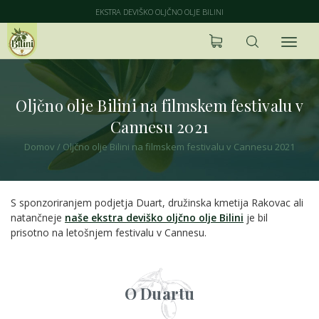
EKSTRA DEVIŠKO OLJČNO OLJE BILINI
Oljčno olje Bilini na filmskem festivalu v
Cannesu 2021
Domov
/
Oljčno olje Bilini na filmskem festivalu v Cannesu 2021
S sponzoriranjem podjetja Duart, družinska kmetija Rakovac ali
natančneje
naše ekstra deviško oljčno olje Bilini
je bil
prisotno na letošnjem festivalu v Cannesu.
O Duartu