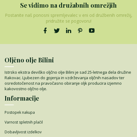
Se vidimo na družabnih omrežjih
Postanite naš ponosni spremljevalec v eni od družbenih omrežij,
pridružite se pogovoru!
Oljčno olje Bilini
Istrsko ekstra deviško oljčno olje Bilini je sad 25-letnega dela družine
Rakovac. Ljubezen do gojenja in vzdrževanja oljčnih nasadov ter
osredotočenost na pravočasno obiranje oljk producira izjemno
kakovostno oljčno olje.
Informacije
Postopek nakupa
Varnost spletnih plačil
Dobavljivost izdelkov