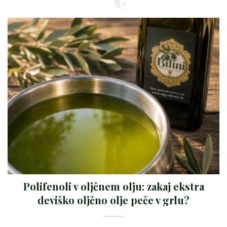
Polifenoli v oljčnem olju: zakaj ekstra
deviško oljčno olje peče v grlu?