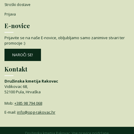
Stroški dostave
Prijava
E-novice
Prijavite se na naše E-novice, obljubljamo samo zanimive stvari ter
promocije :)
NAROČI SE!
Kontakt
Družinska kmetija Rakovac
Vidikovac 68,
52100 Pula, Hrvaška
Mob:
+385 98 794 068
E-mail:
info@opg-rakovac.hr
Družinska kmetija Rakovac. Vse pravice pridržane