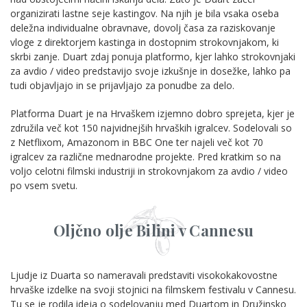
organizirati lastne seje kastingov. Na njih je bila vsaka oseba
deležna individualne obravnave, dovolj časa za raziskovanje
vloge z direktorjem kastinga in dostopnim strokovnjakom, ki
skrbi zanje. Duart zdaj ponuja platformo, kjer lahko strokovnjaki
za avdio / video predstavijo svoje izkušnje in dosežke, lahko pa
tudi objavljajo in se prijavljajo za ponudbe za delo.
Platforma Duart je na Hrvaškem izjemno dobro sprejeta, kjer je
združila več kot 150 najvidnejših hrvaških igralcev. Sodelovali so
z Netflixom, Amazonom in BBC One ter najeli več kot 70
igralcev za različne mednarodne projekte. Pred kratkim so na
voljo celotni filmski industriji in strokovnjakom za avdio / video
po vsem svetu.
Oljčno olje Bilini v Cannesu
Ljudje iz Duarta so nameravali predstaviti visokokakovostne
hrvaške izdelke na svoji stojnici na filmskem festivalu v Cannesu.
Tu se je rodila ideja o sodelovanju med Duartom in Družinsko