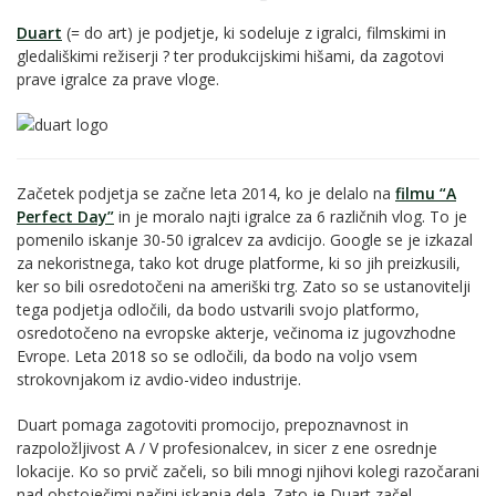
Duart
(= do art) je podjetje, ki sodeluje z igralci, filmskimi in
gledališkimi režiserji ? ter produkcijskimi hišami, da zagotovi
prave igralce za prave vloge.
Začetek podjetja se začne leta 2014, ko je delalo na
filmu “A
Perfect Day”
in je moralo najti igralce za 6 različnih vlog. To je
pomenilo iskanje 30-50 igralcev za avdicijo. Google se je izkazal
za nekoristnega, tako kot druge platforme, ki so jih preizkusili,
ker so bili osredotočeni na ameriški trg. Zato so se ustanovitelji
tega podjetja odločili, da bodo ustvarili svojo platformo,
osredotočeno na evropske akterje, večinoma iz jugovzhodne
Evrope. Leta 2018 so se odločili, da bodo na voljo vsem
strokovnjakom iz avdio-video industrije.
Duart pomaga zagotoviti promocijo, prepoznavnost in
razpoložljivost A / V profesionalcev, in sicer z ene osrednje
lokacije. Ko so prvič začeli, so bili mnogi njihovi kolegi razočarani
nad obstoječimi načini iskanja dela. Zato je Duart začel