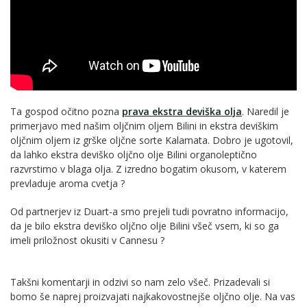
Ta gospod očitno pozna
prava ekstra deviška olja
. Naredil je
primerjavo med našim oljčnim oljem Bilini in ekstra deviškim
oljčnim oljem iz grške oljčne sorte Kalamata. Dobro je ugotovil,
da lahko ekstra deviško oljčno olje Bilini organoleptično
razvrstimo v blaga olja. Z izredno bogatim okusom, v katerem
prevladuje aroma cvetja ?
Od partnerjev iz Duart-a smo prejeli tudi povratno informacijo,
da je bilo ekstra deviško oljčno olje Bilini všeč vsem, ki so ga
imeli priložnost okusiti v Cannesu ?
Takšni komentarji in odzivi so nam zelo všeč. Prizadevali si
bomo še naprej proizvajati najkakovostnejše oljčno olje. Na vas