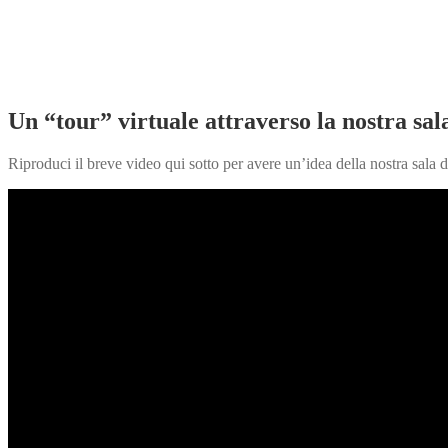
Un “tour” virtuale attraverso la nostra sal
Riproduci il breve video qui sotto per avere un’idea della nostra sala 