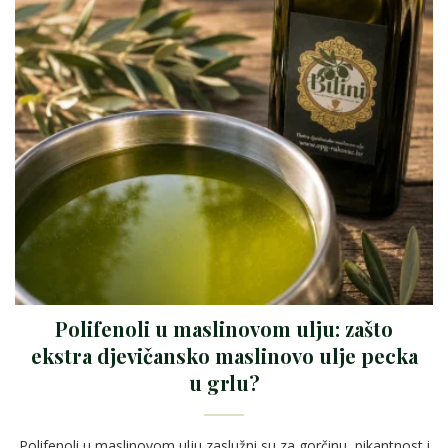
Polifenoli u maslinovom ulju: zašto
ekstra djevičansko maslinovo ulje pecka
u grlu?
Polifenoli u maslinovom ulju zaslužni su za gorčinu, pikantnost i