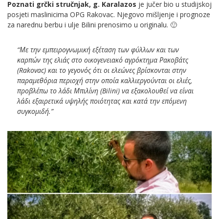
Poznati grčki stručnjak, g. Karalazos
je jučer bio u studijskoj
posjeti maslinicima OPG Rakovac. Njegovo mišljenje i prognoze
za narednu berbu i ulje Bilini prenosimo u originalu. 🙂
“Με την εμπειρογνωμική εξέταση των φύλλων και των
καρπών της ελιάς στο οικογενειακό αγρόκτημα Ρακοβάτς
(Rakovac) και το γεγονός ότι οι ελεώνες βρίσκονται στην
παραμεθόρια περιοχή στην οποία καλλιεργούνται οι ελιές,
προβλέπω το λάδι Μπιλίνη (Bilini) να εξακολουθεί να είναι
λάδι εξαιρετικά υψηλής ποιότητας και κατά την επόμενη
συγκομιδή.”