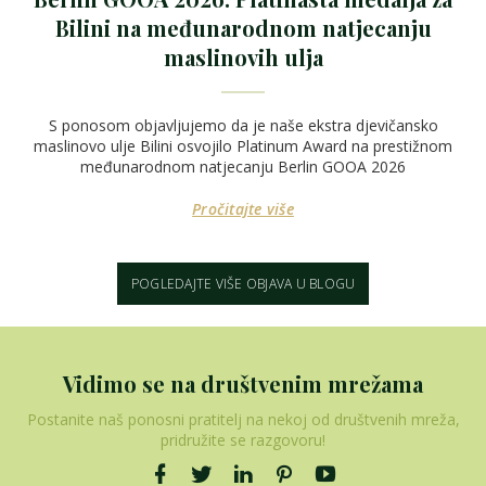
Bilini na međunarodnom natjecanju
maslinovih ulja
S ponosom objavljujemo da je naše ekstra djevičansko
maslinovo ulje Bilini osvojilo Platinum Award na prestižnom
međunarodnom natjecanju Berlin GOOA 2026
Pročitajte više
POGLEDAJTE VIŠE OBJAVA U BLOGU
Vidimo se na društvenim mrežama
Postanite naš ponosni pratitelj na nekoj od društvenih mreža,
pridružite se razgovoru!