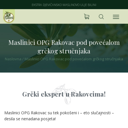
EKSTRA DJEVIČANSKO MASLINOVO ULJE BILINI
Maslinici OPG Rakovac pod povećalom
grčkog stručnjaka
Naslovna
/
Maslinici OPG Rakovac pod povećalom grčkog stručnjaka
Grčki ekspert u Rakovcima!
Maslinici OPG Rakovac su tek pokošeni i – eto slučajnosti –
desila se nenadana posjeta!