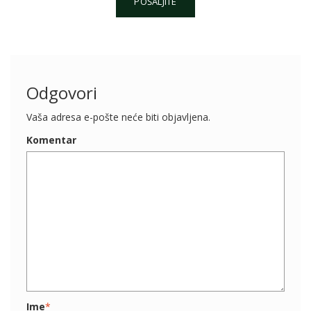
POŠALJITE
v
o
r
i
t
Odgovori
e
9
Vaša adresa e-pošte neće biti objavljena.
+
Komentar
1
Ime
*