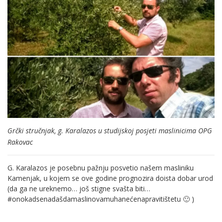
Grčki stručnjak, g. Karalazos u studijskoj posjeti maslinicima OPG
Rakovac
G. Karalazos je posebnu pažnju posvetio našem masliniku
Kamenjak, u kojem se ove godine prognozira doista dobar urod
(da ga ne ureknemo… još stigne svašta biti…
#onokadsenadašdamaslinovamuhanećenapravitištetu 🙂 )