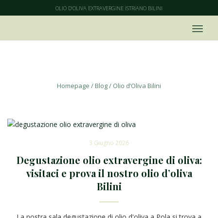
OLIO D’OLIVA EXTRAVERGINE ISTRIANO BILINI
Olio d’Oliva Bilini
Homepage
/
Blog
/
Olio d’Oliva Bilini
3 Giugno 2026
Degustazione olio extravergine di oliva:
visitaci e prova il nostro olio d’oliva
Bilini
La nostra sala degustazione di olio d'oliva a Pola si trova a