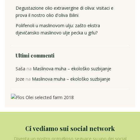
Degustazione olio extravergine di oliva: visitaci e
prova il nostro olio d'oliva Bilini
Polifenoli u maslinovom ulju: zašto ekstra
djevičansko maslinovo ulje pecka u grlu?
Ultimi commenti
Saša
na
Maslinova muha – ekološko suzbijanje
Joze
na
Maslinova muha – ekološko suzbijanje
Ci vediamo sui social network
Diventa un nostro orgoglioso seguace su uno dei social