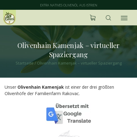
EXTRA NATIVES OLIVENÖL AUS ISTRIEN
Olivenhain Kamenjak – virtueller
Spaziergang
Startseite
/
Olivenhain Kamenjak – virtueller Spaziergang
Unser
Olivenhain Kamenjak
ist einer der drei größten
Olivenhöfe der Familienfarm Rakovac.